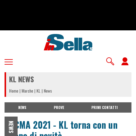
Salta
al
contenuto
principale
U
a
KL NEWS
m
Home
Marche
KL
News
NEWS
PROVE
PRIMI CONTATTI
EICMA 2021 - KL torna con un
NEWS
pieno di novità