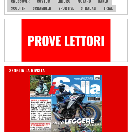
CROSSOVER
CUSTOM
ENDURO
MOTARD
NAKED
SCOOTER
SCRAMBLER
SPORTIVE
STRADALI
TRIAL
IN EDICOLA
SFOGLIA LA RIVISTA