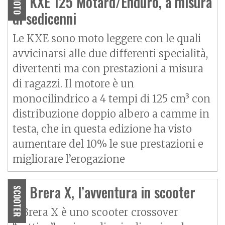
KL KXE 125 Motard/Enduro, a misura
MOTO
di sedicenni
Le KXE sono moto leggere con le quali
avvicinarsi alle due differenti specialità,
divertenti ma con prestazioni a misura
di ragazzi. Il motore è un
monocilindrico a 4 tempi di 125 cm³ con
distribuzione doppio albero a camme in
testa, che in questa edizione ha visto
aumentare del 10% le sue prestazioni e
migliorare l’erogazione
KL Brera X, l’avventura in scooter
SCOOTER
Il Brera X è uno scooter crossover