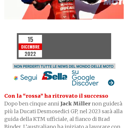
MOTOGP
15
DICEMBRE
2022
Con la “rossa” ha ritrovato il successo
Dopo ben cinque anni
Jack Miller
non guiderà
più la Ducati Desmosedici GP, nel 2023 sarà alla
guida della KTM ufficiale, al fianco di Brad
Binder. L’australiano ha iniziato a lavorare con