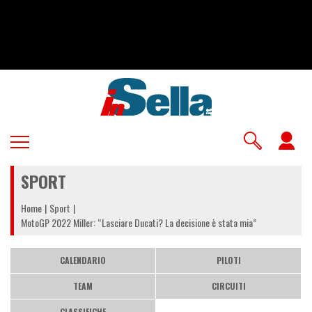
Salta
al
contenuto
principale
U
a
SPORT
m
Home
Sport
MotoGP 2022 Miller: “Lasciare Ducati? La decisione è stata mia”
CALENDARIO
PILOTI
TEAM
CIRCUITI
CLASSIFICHE