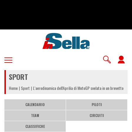
Salta
al
contenuto
principale
U
a
SPORT
m
Home
Sport
L'aerodinamica dell'Aprilia di MotoGP svelata in un brevetto
CALENDARIO
PILOTI
TEAM
CIRCUITI
CLASSIFICHE