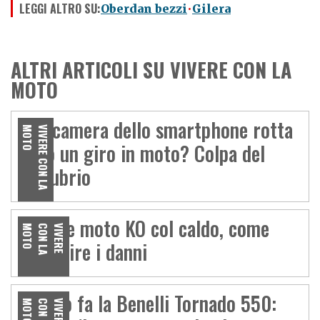
LEGGI ALTRO SU:
Oberdan bezzi
Gilera
ALTRI ARTICOLI SU VIVERE CON LA
MOTO
Fotocamera dello smartphone rotta
O
V
I
V
E
R
E
C
O
N
L
A
M
O
T
dopo un giro in moto? Colpa del
manubrio
Gomme moto KO col caldo, come
O
V
I
V
E
R
E
C
O
N
L
A
M
O
T
prevenire i danni
Quanto fa la Benelli Tornado 550:
O
V
I
V
E
R
E
C
O
N
L
A
M
O
T