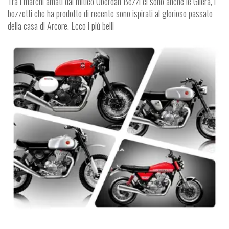
Tra i marchi amati dal mitico Oberdan Bezzi ci sono anche le Gilera, i
bozzetti che ha prodotto di recente sono ispirati al glorioso passato
della casa di Arcore. Ecco i più belli
V
E
R
E
O
N
A
T
M
O
I
C
V
L
O