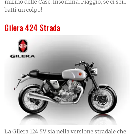
mirino delle Case. Insomma, Piaggio, se ci sei...
batti un colpo!
Gilera 424 Strada
I
m
a
g
e
La Gilera 124 5V sia nella versione stradale che