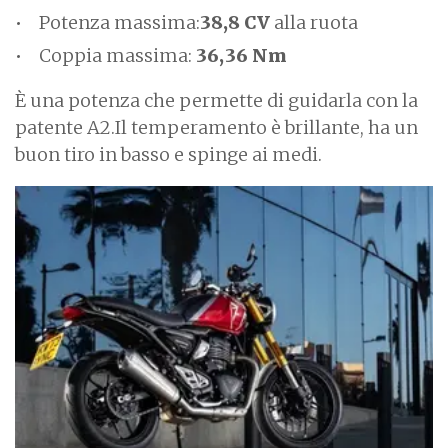
Potenza massima:
38,8 CV
alla ruota
Coppia massima:
36,36 Nm
È una potenza che permette di guidarla con la
patente A2.Il temperamento è brillante, ha un
buon tiro in basso e spinge ai medi.
I
m
a
g
e