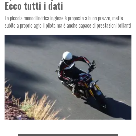
Ecco tutti i dati
La piccola monocilindrica inglese è proposta a buon prezzo, mette
subito a proprio agio il pilota ma è anche capace di prestazioni brillanti
€ 5.495
V
E
R
E
O
N
A
T
M
O
I
C
V
L
O