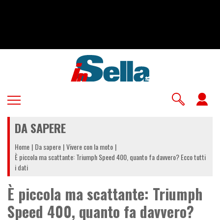
Salta
al
contenuto
principale
U
a
DA SAPERE
m
Home
Da sapere
Vivere con la moto
È piccola ma scattante: Triumph Speed 400, quanto fa davvero? Ecco tutti
i dati
È piccola ma scattante: Triumph
Speed 400, quanto fa davvero?