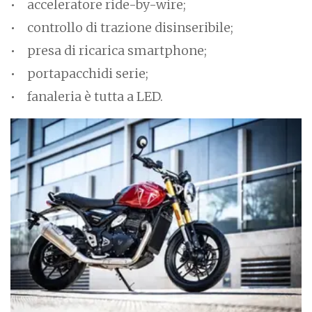
acceleratore ride-by-wire;
controllo di trazione disinseribile;
presa di ricarica smartphone;
portapacchidi serie;
fanaleria è tutta a LED.
I
m
a
g
e