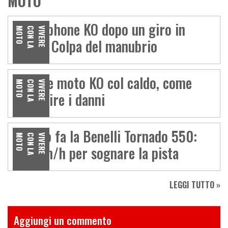
MOTO
Smartphone KO dopo un giro in
O
V
I
V
E
R
E
C
O
N
L
A
M
O
T
moto? Colpa del manubrio
Gomme moto KO col caldo, come
O
V
I
V
E
R
E
C
O
N
L
A
M
O
T
prevenire i danni
Quanto fa la Benelli Tornado 550:
O
V
I
V
E
R
E
C
O
N
L
A
M
O
T
180 km/h per sognare la pista
LEGGI TUTTO »
Aggiungi un commento