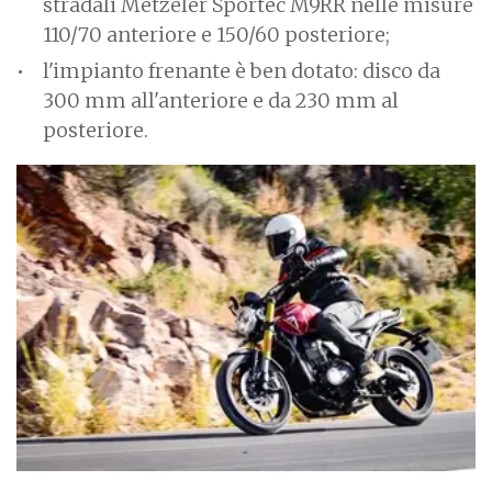
stradali Metzeler Sportec M9RR nelle misure
110/70 anteriore e 150/60 posteriore;
l'impianto frenante è ben dotato: disco da
300 mm all'anteriore e da 230 mm al
posteriore.
I
m
a
g
e