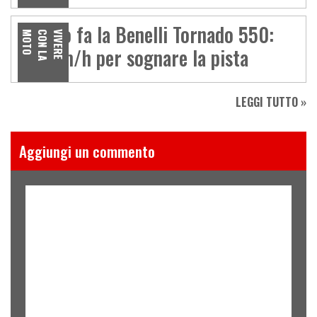
Quanto fa la Benelli Tornado 550:
O
V
I
V
E
R
E
C
O
N
L
A
M
O
T
180 km/h per sognare la pista
LEGGI TUTTO »
Aggiungi un commento