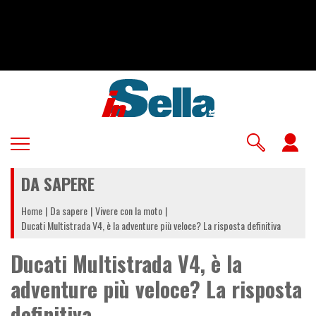
Salta
al
contenuto
principale
U
a
DA SAPERE
m
Home
Da sapere
Vivere con la moto
Ducati Multistrada V4, è la adventure più veloce? La risposta definitiva
Ducati Multistrada V4, è la
adventure più veloce? La risposta
definitiva