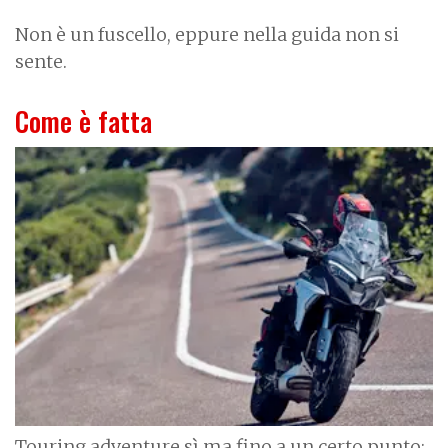
Non è un fuscello, eppure nella guida non si
sente.
Come è fatta
I
m
a
g
e
Touring adventure sì ma fino a un certo punto: