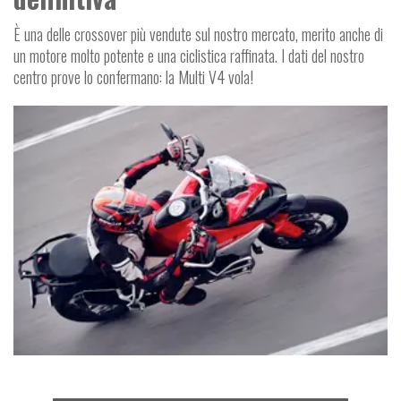
È una delle crossover più vendute sul nostro mercato, merito anche di
un motore molto potente e una ciclistica raffinata. I dati del nostro
centro prove lo confermano: la Multi V4 vola!
V
E
R
E
O
N
A
T
M
O
I
C
V
L
O