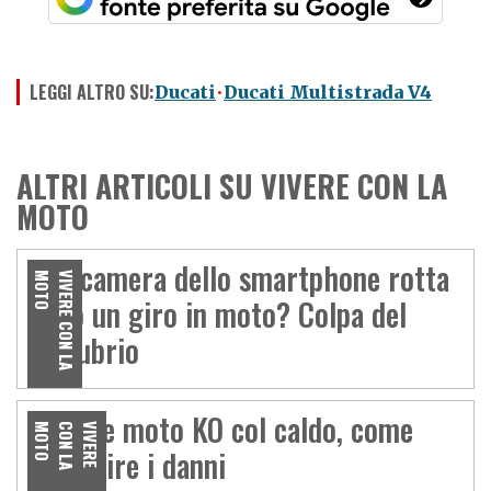
LEGGI ALTRO SU:
Ducati
Ducati Multistrada V4
ALTRI ARTICOLI SU VIVERE CON LA
MOTO
Fotocamera dello smartphone rotta
O
V
I
V
E
R
E
C
O
N
L
A
M
O
T
dopo un giro in moto? Colpa del
manubrio
Gomme moto KO col caldo, come
O
V
I
V
E
R
E
C
O
N
L
A
M
O
T
prevenire i danni