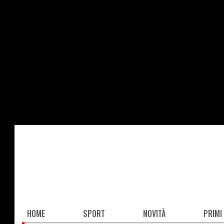
Salta
al
contenuto
principale
Main
HOME
SPORT
NOVITÀ
PRIMI
navigation