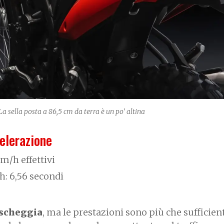
 La sella posta a 86,5 cm da terra è un po' altina
elerazione
m/h effettivi
: 6,56 secondi
 scheggia
, ma le prestazioni sono più che sufficien