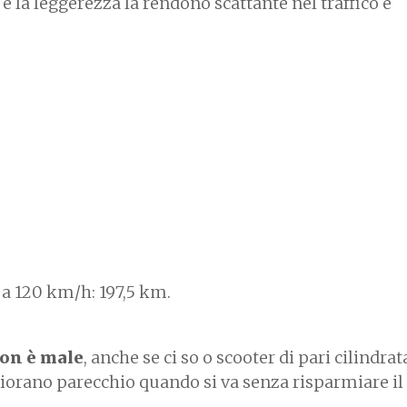
à e la leggerezza la rendono scattante nel traffico e
a 120 km/h: 197,5 km.
non è male
, anche se ci so o scooter di pari cilindrat
ggiorano parecchio quando si va senza risparmiare il 