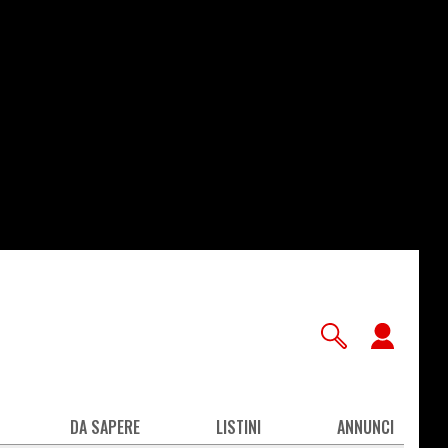
User
accou
men
DA SAPERE
LISTINI
ANNUNCI