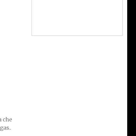
a che
gas..