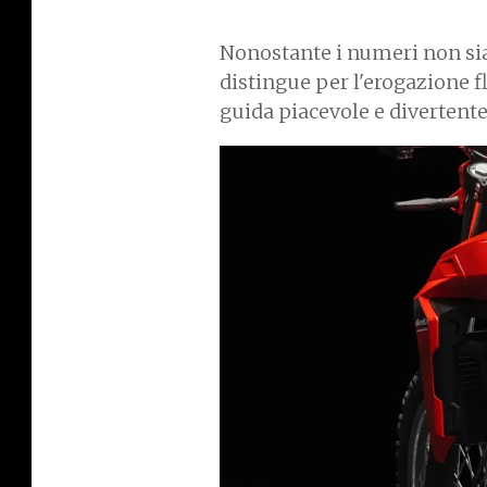
Nonostante i numeri non si
distingue per l'erogazione f
guida piacevole e divertente
I
m
a
g
e