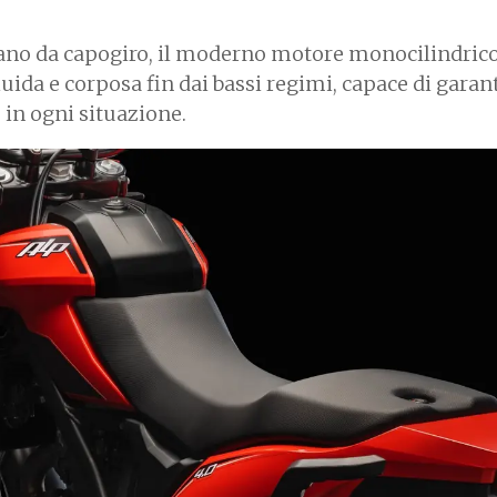
ano da capogiro, il moderno motore monocilindrico
luida e corposa fin dai bassi regimi, capace di garan
 in ogni situazione.