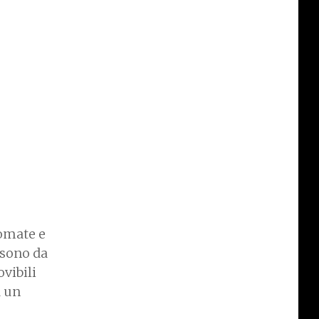
gomate e
 sono da
ovibili
a un