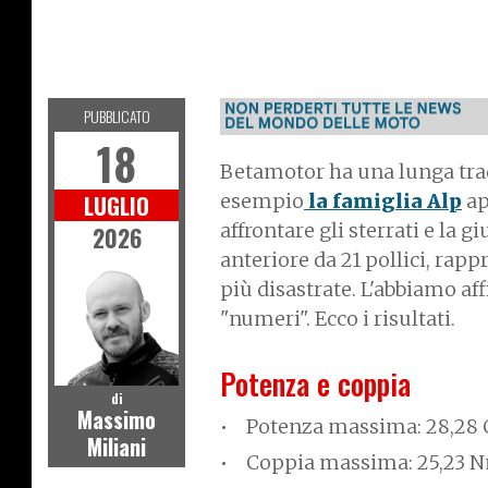
V
E
R
E
O
N
A
T
M
O
I
C
V
L
O
PUBBLICATO
18
Betamotor ha una lunga trad
esempio
la famiglia Alp
ap
LUGLIO
affrontare gli sterrati e la g
2026
anteriore da 21 pollici, rapp
più disastrate. L'abbiamo aff
"numeri". Ecco i risultati.
Potenza e coppia
di
Massimo
Potenza massima: 28,28 C
Miliani
Coppia massima: 25,23 N