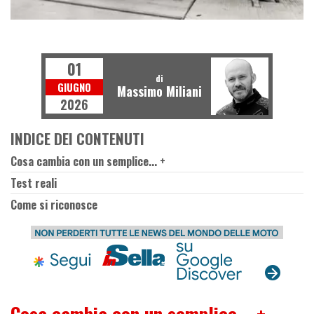
B
A
L
E
G
G
E
E
U
R
O
C
R
A
Z
I
01
di
GIUGNO
Massimo Miliani
2026
INDICE DEI CONTENUTI
Cosa cambia con un semplice... +
Test reali
Come si riconosce
Cosa cambia con un semplice... +