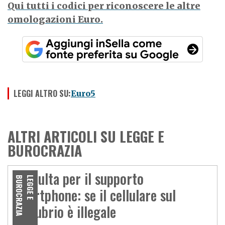
Qui tutti i codici per riconoscere le altre
omologazioni Euro.
LEGGI ALTRO SU:
Euro5
ALTRI ARTICOLI SU LEGGE E
BUROCRAZIA
La multa per il supporto
A
L
E
G
G
E
E
B
U
R
O
C
R
A
Z
I
smartphone: se il cellulare sul
manubrio è illegale