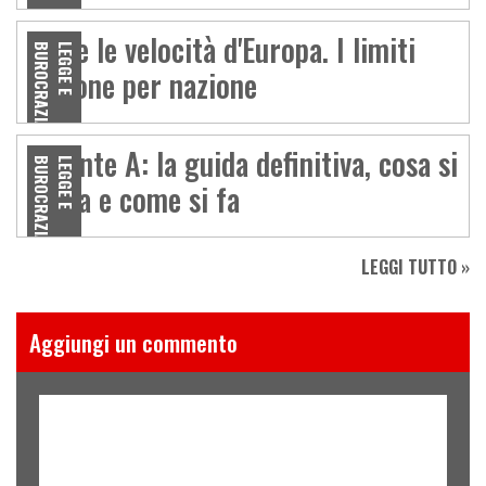
Tutte le velocità d'Europa. I limiti
A
L
E
G
G
E
E
B
U
R
O
C
R
A
Z
I
nazione per nazione
Patente A: la guida definitiva, cosa si
A
L
E
G
G
E
E
B
U
R
O
C
R
A
Z
I
guida e come si fa
LEGGI TUTTO »
Aggiungi un commento