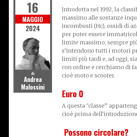
16
Introdotta nel 1992, la class
massimo alle sostanze inqui
MAGGIO
incombusti (Hc), ossidi di a
2024
per poter essere immatricol
limite massimo, sempre più r
s’intendono tutti i motori pr
limiti più tardi e, ad oggi, 
con ordine e cerchiamo di fa
di
cioè moto e scooter.
Andrea
Malossini
Euro 0
A questa “classe” apparteng
cioè prima dell’introduzion
Possono circolare?