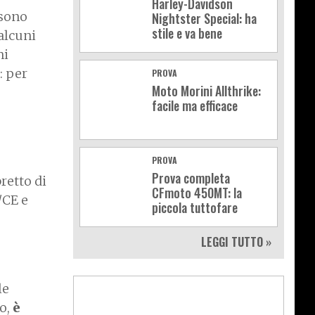
Harley-Davidson
ssono
Nightster Special: ha
stile e va bene
 alcuni
ni
: per
PROVA
Moto Morini Allthrike:
facile ma efficace
PROVA
Prova completa
retto di
CFmoto 450MT: la
/CE e
piccola tuttofare
LEGGI TUTTO »
le
zo,
è