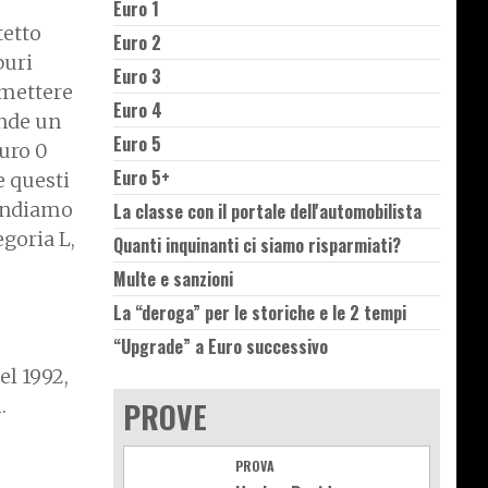
Euro 1
tetto
Euro 2
buri
Euro 3
emettere
Euro 4
onde un
Euro 5
Euro 0
Euro 5+
e questi
 andiamo
La classe con il portale dell'automobilista
goria L,
Quanti inquinanti ci siamo risparmiati?
Multe e sanzioni
La “deroga” per le storiche e le 2 tempi
“Upgrade” a Euro successivo
l 1992,
i.
PROVE
PROVA