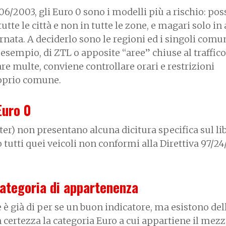
06/2003, gli Euro 0 sono i modelli più a rischio: po
utte le città e non in tutte le zone, e magari solo in
ornata. A deciderlo sono le regioni ed i singoli comu
esempio, di ZTL o apposite “aree” chiuse al traffico
are multe, conviene controllare orari e restrizioni
roprio comune.
Euro 0
ter) non presentano alcuna dicitura specifica sul lib
o tutti quei veicoli non conformi alla Direttiva 97/24
ategoria di appartenenza
è già di per se un buon indicatore, ma esistono del
 certezza la categoria Euro a cui appartiene il mez