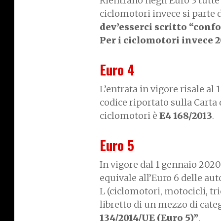
Rientrano negli Euro 3 tutte
ciclomotori invece si parte d
dev’esserci scritto “confo
Per i ciclomotori invece 
Euro 4
L’entrata in vigore risale al 
codice riportato sulla Carta 
ciclomotori è
E4 168/2013
.
Euro 5
In vigore dal 1 gennaio 2020
equivale all’Euro 6 delle aut
L (ciclomotori, motocicli, tr
libretto di un mezzo di cate
134/2014/UE (Euro 5)”
.