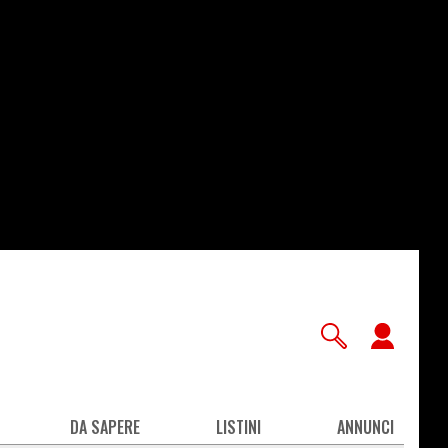
User
accou
men
DA SAPERE
LISTINI
ANNUNCI