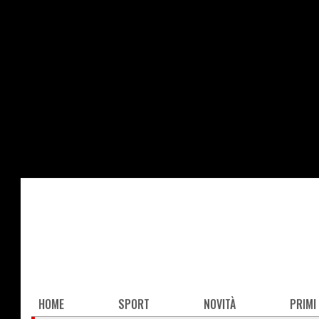
Salta
al
contenuto
principale
Main
HOME
SPORT
NOVITÀ
PRIMI
navigation