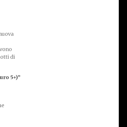
 nuova
evono
otti di
uro 5+)”
he