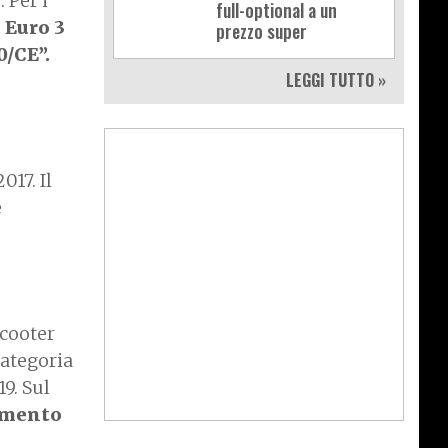
 Per i
full-optional a un
o
Euro 3
prezzo super
0/CE”.
LEGGI TUTTO »
017. Il
e
scooter
categoria
19. Sul
lamento