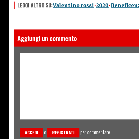
LEGGI ALTRO SU:
Valentino rossi
2020
Beneficen
Aggiungi un commento
o
per commentare
ACCEDI
REGISTRATI