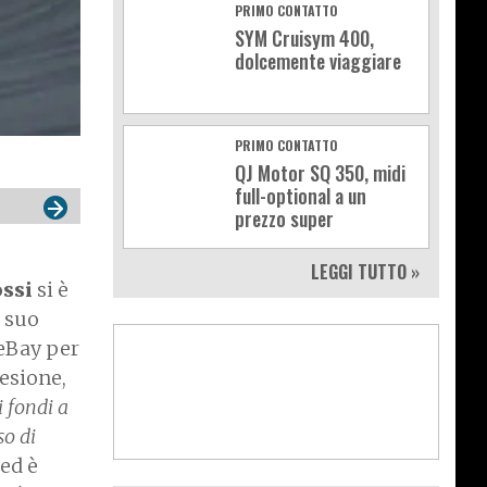
PRIMO CONTATTO
SYM Cruisym 400,
dolcemente viaggiare
PRIMO CONTATTO
QJ Motor SQ 350, midi
full-optional a un
prezzo super
LEGGI TUTTO »
ssi
si è
l suo
 eBay per
oesione,
i fondi a
so di
 ed è