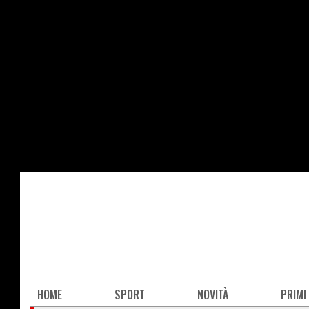
Salta
al
contenuto
principale
Main
HOME
SPORT
NOVITÀ
PRIMI
navigation