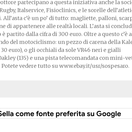
Dottore partecipano a questa iniziativa anche la soci
ugby, Italservice, Fisioclinics, e le sorelle dell’atlet
All’asta c’è un po’ di tutto: magliette, palloni, scar
di appartenere alle realtà locali. L’asta si conclude
è partito dalla cifra di 300 euro. Oltre a questo c’è a
ndo del motociclismo: un pezzo di carena della Kale
30 euro), o gli occhiali da sole VR46 neri e gialli
 Oakley (135) e una pista telecomandata con mini-ve
). Potete vedere tutto su www.ebay.it/usr/sospesaro.