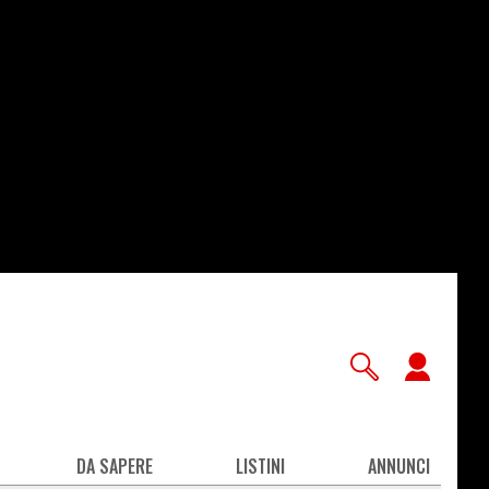
User
accou
men
DA SAPERE
LISTINI
ANNUNCI