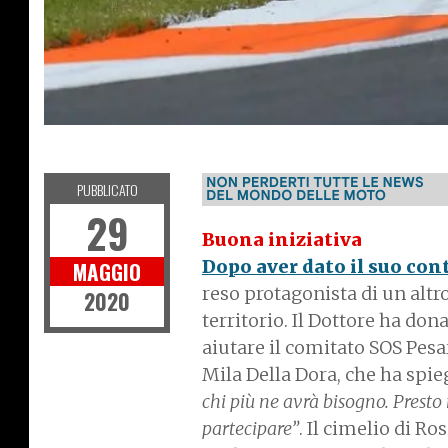
NEWS
PUBBLICATO
29
Buona iniziativa
Dopo aver dato il suo con
MAGGIO
reso protagonista di un alt
2020
territorio. Il Dottore ha don
aiutare il comitato SOS Pesar
Mila Della Dora, che ha spieg
chi più ne avrà bisogno. Presto
partecipare”
. Il cimelio di Ro