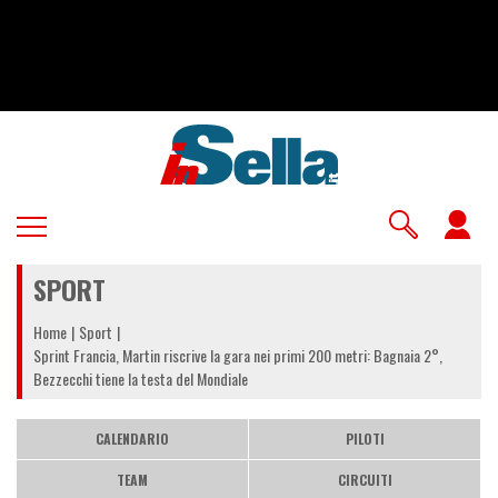
Salta
al
contenuto
principale
U
a
SPORT
m
Home
Sport
Sprint Francia, Martin riscrive la gara nei primi 200 metri: Bagnaia 2°,
Bezzecchi tiene la testa del Mondiale
CALENDARIO
PILOTI
TEAM
CIRCUITI