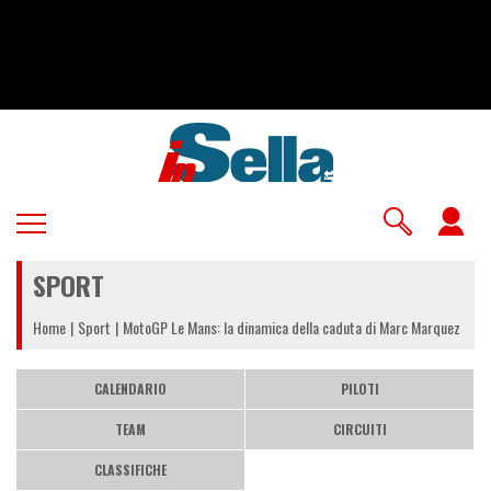
Salta
al
contenuto
principale
U
a
SPORT
m
Home
Sport
MotoGP Le Mans: la dinamica della caduta di Marc Marquez
CALENDARIO
PILOTI
TEAM
CIRCUITI
CLASSIFICHE