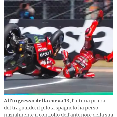
I
m
a
g
e
All'ingresso della curva 13,
l'ultima prima
del traguardo, il pilota spagnolo ha perso
inizialmente il controllo dell'anteriore della sua