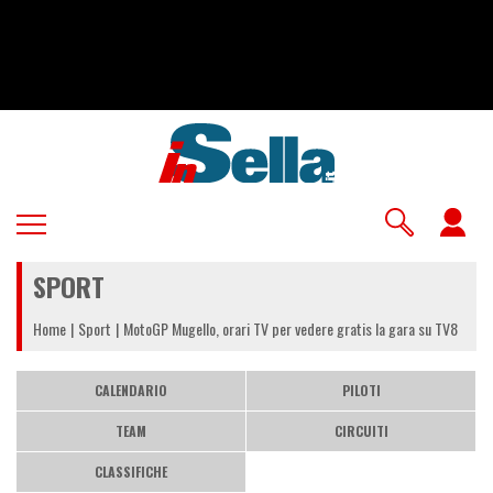
Salta
al
contenuto
principale
U
a
SPORT
m
Home
Sport
MotoGP Mugello, orari TV per vedere gratis la gara su TV8
CALENDARIO
PILOTI
TEAM
CIRCUITI
CLASSIFICHE