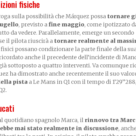
izioni fisiche
oga sulla possibilità che Márquez possa
tornare gi
Mugello
, previsto a
fine maggio
, come ipotizzato d
tutto da vedere. Parallelamente, emerge un secondo
e il pilota riuscirà a
tornare realmente al mass
 fisici possano condizionare la parte finale della su
 ricordato anche il precedente dell’incidente di Man
 già sottoposto a quattro interventi. Va comunque ri
uez ha dimostrato anche recentemente il suo valore
ella pista
a Le Mans in Q1 con il tempo di 1’29”288
Q2.
ucati
l quotidiano spagnolo Marca, il
rinnovo tra Marc
ebbe mai stato realmente in discussione
, anch