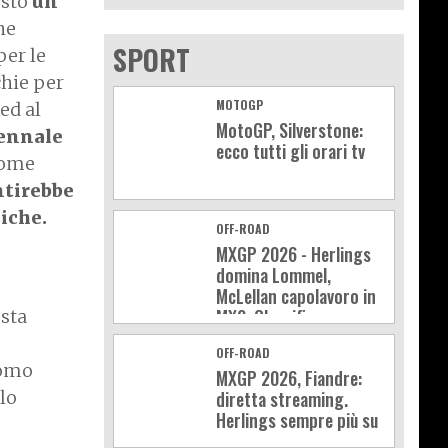
osto
un
he
SPORT
per le
chie per
MOTOGP
ed al
MotoGP, Silverstone:
iennale
ecco tutti gli orari tv
 come
ntirebbe
siche.
OFF-ROAD
MXGP 2026 - Herlings
domina Lommel,
McLellan capolavoro in
MX2. Classifica e
esta
calendario
OFF-ROAD
como
MXGP 2026, Fiandre:
lo
diretta streaming.
Herlings sempre più su