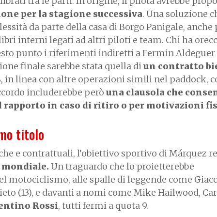
librati tra le parti. In origine, il pilota avrebbe prop
one per la stagione successiva
. Una soluzione c
essità da parte della casa di Borgo Panigale, anche 
ibri interni legati ad altri piloti e team. Chi ha orec
esto punto i riferimenti indiretti a Fermin Aldeguer 
one finale sarebbe stata quella di
un contratto b
8
, in linea con altre operazioni simili nel paddock,
accordo includerebbe però
una clausola che conse
 rapporto in caso di ritiro o per motivazioni fi
imo titolo
he e contrattuali, l’obiettivo sportivo di Márquez r
o mondiale.
Un traguardo che lo proietterebbe
del motociclismo, alle spalle di leggende come Gia
 Nieto (13), e davanti a nomi come Mike Hailwood, Car
entino Rossi
, tutti fermi a quota 9.