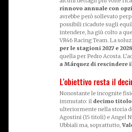
alcuni dettagli più volte rica
rinnovo annuale con opzi
avrebbe però sollevato perpl
possibili ricadute sugli equil
intendere, ha giù colto a qu
VR46 Racing Team. La soluzi
per le stagioni 2027 e 202
quella per Pedro Acosta. L’
a Márquez di rescindere il
L’obiettivo resta il dec
Nonostante le incognite fisic
immutato: il
decimo titol
ulteriormente nella storia 
Agostini (15 titoli) e Angel
Ubbiali ma, soprattutto,
Val