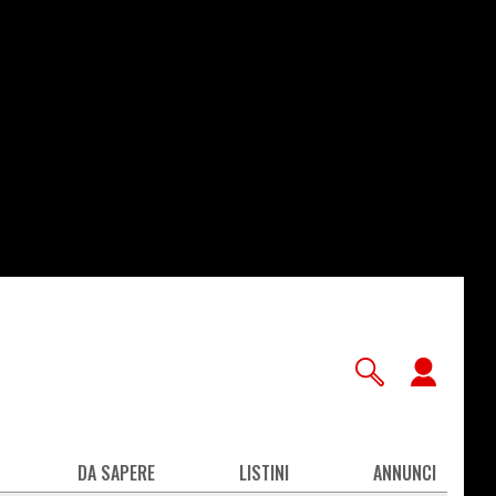
User
accou
men
DA SAPERE
LISTINI
ANNUNCI