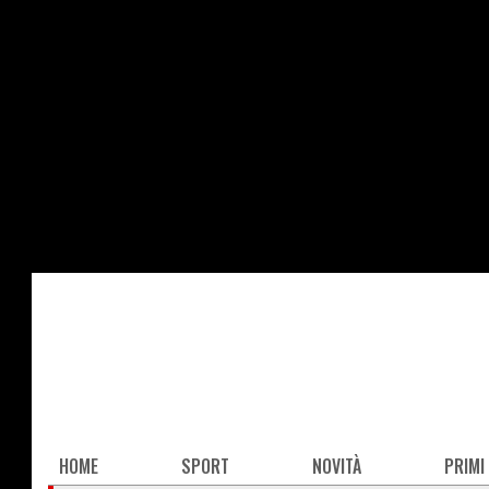
Salta
al
contenuto
principale
Main
HOME
SPORT
NOVITÀ
PRIMI
navigation