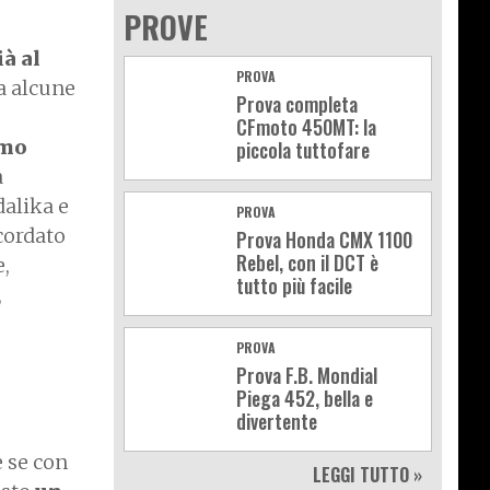
PROVE
à al
PROVA
a alcune
Prova completa
CFmoto 450MT: la
imo
piccola tuttofare
a
dalika e
PROVA
cordato
Prova Honda CMX 1100
Rebel, con il DCT è
,
tutto più facile
,
PROVA
Prova F.B. Mondial
Piega 452, bella e
divertente
e se con
LEGGI TUTTO »