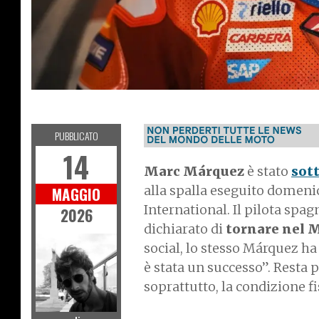
MOTOGP
PUBBLICATO
14
Marc Márquez
è stato
sot
alla spalla eseguito domeni
MAGGIO
International. Il pilota spa
2026
dichiarato di
tornare nel M
social, lo stesso Márquez h
è stata un successo”. Resta pe
soprattutto, la condizione fi