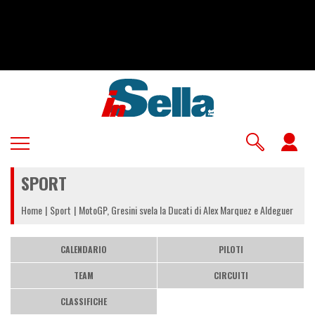
Salta
al
contenuto
principale
U
a
SPORT
m
Home
Sport
MotoGP, Gresini svela la Ducati di Alex Marquez e Aldeguer
CALENDARIO
PILOTI
TEAM
CIRCUITI
CLASSIFICHE