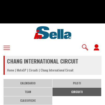
Salta
al
contenuto
principale
U
a
CHANG INTERNATIONAL CIRCUIT
m
Home
MotoGP
Circuiti
Chang International Circuit
CALENDARIO
PILOTI
TEAM
CIRCUITI
CLASSIFICHE