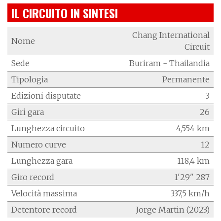
IL CIRCUITO IN SINTESI
Chang International
Nome
Circuit
Sede
Buriram - Thailandia
Tipologia
Permanente
Edizioni disputate
3
Giri gara
26
Lunghezza circuito
4,554 km
Numero curve
12
Lunghezza gara
118,4 km
Giro record
1'29" 287
Velocità massima
337,5 km/h
Detentore record
Jorge Martin (2023)