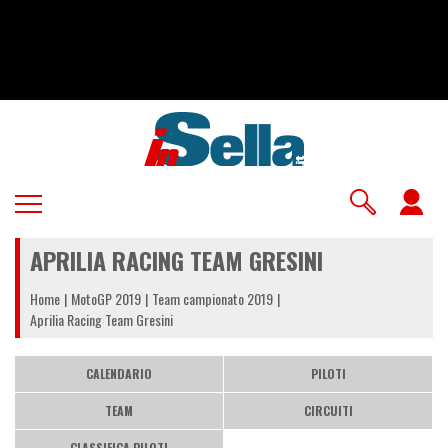
Salta
al
contenuto
principale
U
a
APRILIA RACING TEAM GRESINI
m
Home
MotoGP 2019
Team campionato 2019
Aprilia Racing Team Gresini
CALENDARIO
PILOTI
TEAM
CIRCUITI
CLASSIFICA PILOTI