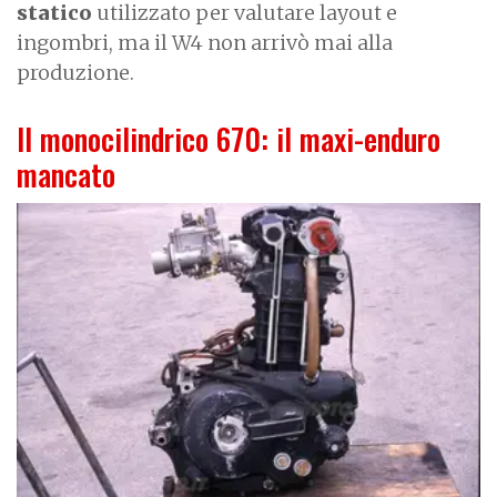
statico
utilizzato per valutare layout e
ingombri, ma il W4 non arrivò mai alla
produzione.
Il monocilindrico 670: il maxi-enduro
mancato
I
m
a
g
e