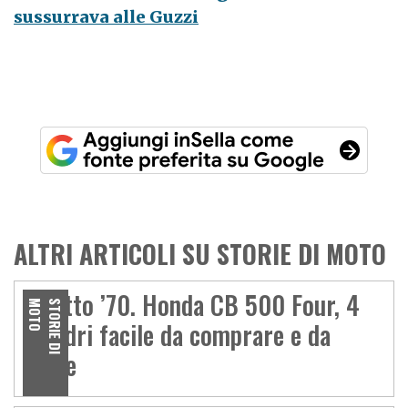
sussurrava alle Guzzi
ALTRI ARTICOLI SU STORIE DI MOTO
A tutto ’70. Honda CB 500 Four, 4
O
S
T
O
R
I
E
D
I
M
O
T
cilindri facile da comprare e da
usare