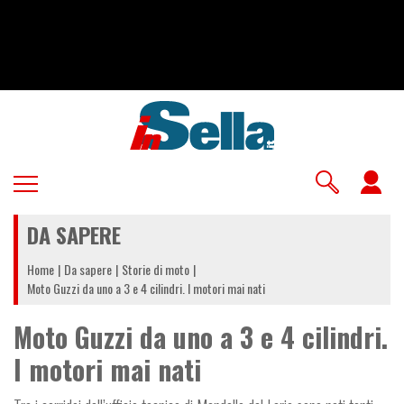
Salta
al
contenuto
principale
U
a
DA SAPERE
m
Home
Da sapere
Storie di moto
Moto Guzzi da uno a 3 e 4 cilindri. I motori mai nati
Moto Guzzi da uno a 3 e 4 cilindri.
I motori mai nati