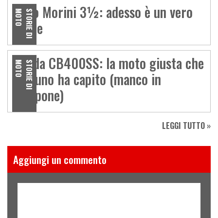
Moto Morini 3½: adesso è un vero
O
S
T
O
R
I
E
D
I
M
O
T
affare
Honda CB400SS: la moto giusta che
O
S
T
O
R
I
E
D
I
M
O
T
nessuno ha capito (manco in
Giappone)
LEGGI TUTTO »
Aggiungi un commento