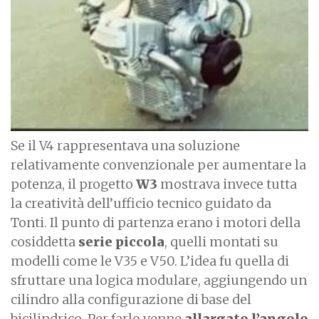
e
Se il V4 rappresentava una soluzione
relativamente convenzionale per aumentare la
potenza, il progetto
W3
mostrava invece tutta
la creatività dell’ufficio tecnico guidato da
Tonti. Il punto di partenza erano i motori della
cosiddetta
serie piccola
, quelli montati su
modelli come le V35 e V50. L’idea fu quella di
sfruttare una logica modulare, aggiungendo un
cilindro alla configurazione di base del
bicilindrico. Per farlo venne
allargato l’angolo