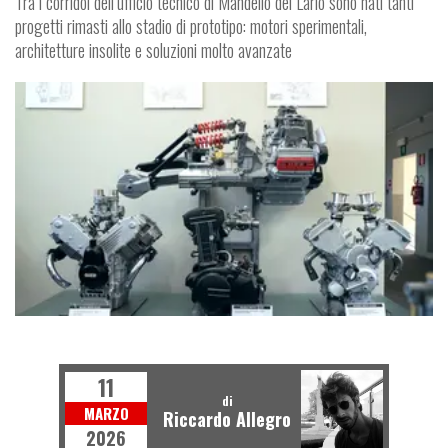
Tra i corridoi dell’ufficio tecnico di Mandello del Lario sono nati tanti
progetti rimasti allo stadio di prototipo: motori sperimentali,
architetture insolite e soluzioni molto avanzate
S
T
R
I
E
I
T
M
O
O
D
O
11
di
MARZO
Riccardo Allegro
2026