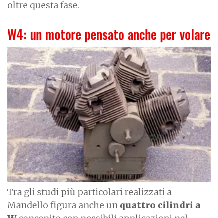
oltre questa fase.
W4: un motore pensato anche per volare
I
m
a
g
e
Tra gli studi più particolari realizzati a
Mandello figura anche un
quattro cilindri a