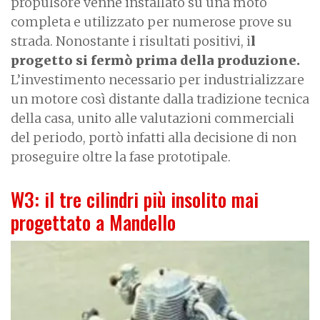
propulsore venne installato su una moto
completa e utilizzato per numerose prove su
strada. Nonostante i risultati positivi, i
l
progetto si fermò prima della produzione.
L’investimento necessario per industrializzare
un motore così distante dalla tradizione tecnica
della casa, unito alle valutazioni commerciali
del periodo, portò infatti alla decisione di non
proseguire oltre la fase prototipale.
W3: il tre cilindri più insolito mai
progettato a Mandello
I
m
a
g