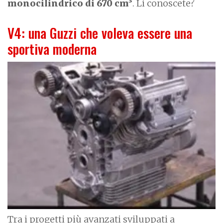
monocilindrico di 670 cm³
. Li conoscete?
V4: una Guzzi che voleva essere una
sportiva moderna
I
m
a
g
e
Tra i progetti più avanzati sviluppati a