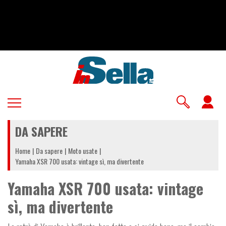
Salta
al
contenuto
principale
U
a
DA SAPERE
m
Home
Da sapere
Moto usate
Yamaha XSR 700 usata: vintage sì, ma divertente
Yamaha XSR 700 usata: vintage
sì, ma divertente