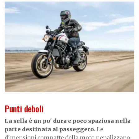
I
m
a
g
e
Punti deboli
La sella è un po' dura e poco spaziosa nella
parte destinata al passeggero.
Le
dimensioni compatte della moto penalizzano