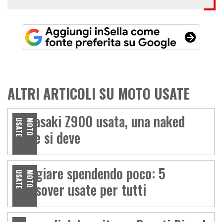
ALTRI ARTICOLI SU MOTO USATE
Kawasaki Z900 usata, una naked
E
M
O
T
O
U
S
A
T
come si deve
Viaggiare spendendo poco: 5
E
M
O
T
O
U
S
A
T
crossover usate per tutti