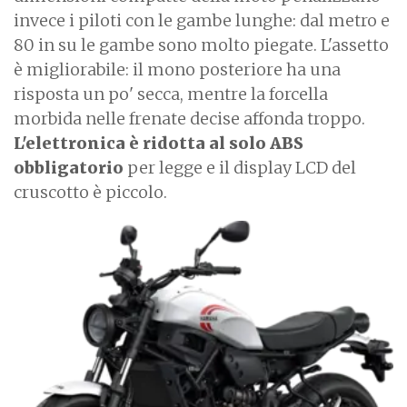
invece i piloti con le gambe lunghe: dal metro e
80 in su le gambe sono molto piegate. L'assetto
è migliorabile: il mono posteriore ha una
risposta un po' secca, mentre la forcella
morbida nelle frenate decise affonda troppo.
L'elettronica è ridotta al solo ABS
obbligatorio
per legge e il display LCD del
cruscotto è piccolo.
I
m
a
g
e