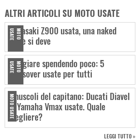
ALTRI ARTICOLI SU MOTO USATE
Kawasaki Z900 usata, una naked
E
M
O
T
O
U
S
A
T
come si deve
Viaggiare spendendo poco: 5
E
M
O
T
O
U
S
A
T
crossover usate per tutti
I muscoli del capitano: Ducati Diavel
MOTO USATE
vs Yamaha Vmax usate. Quale
scegliere?
LEGGI TUTTO »