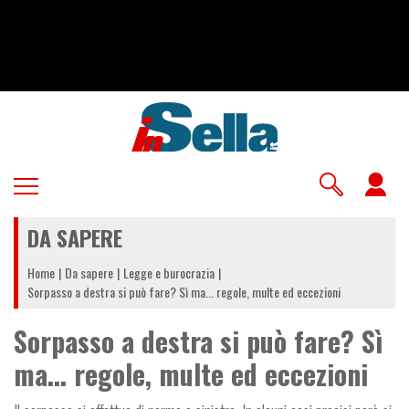
Salta
al
contenuto
principale
U
a
DA SAPERE
m
Home
Da sapere
Legge e burocrazia
Sorpasso a destra si può fare? Sì ma... regole, multe ed eccezioni
Sorpasso a destra si può fare? Sì
ma... regole, multe ed eccezioni