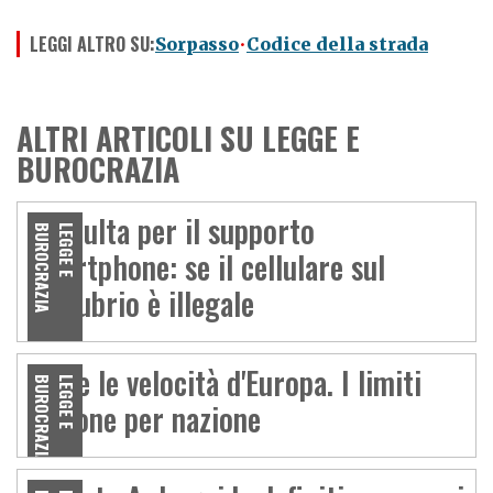
LEGGI ALTRO SU:
Sorpasso
Codice della strada
ALTRI ARTICOLI SU LEGGE E
BUROCRAZIA
La multa per il supporto
A
L
E
G
G
E
E
B
U
R
O
C
R
A
Z
I
smartphone: se il cellulare sul
manubrio è illegale
Tutte le velocità d'Europa. I limiti
A
L
E
G
G
E
E
B
U
R
O
C
R
A
Z
I
nazione per nazione