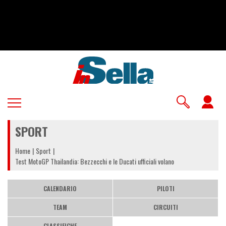
Salta
al
contenuto
principale
U
a
SPORT
m
Home
Sport
Test MotoGP Thailandia: Bezzecchi e le Ducati ufficiali volano
CALENDARIO
PILOTI
TEAM
CIRCUITI
CLASSIFICHE