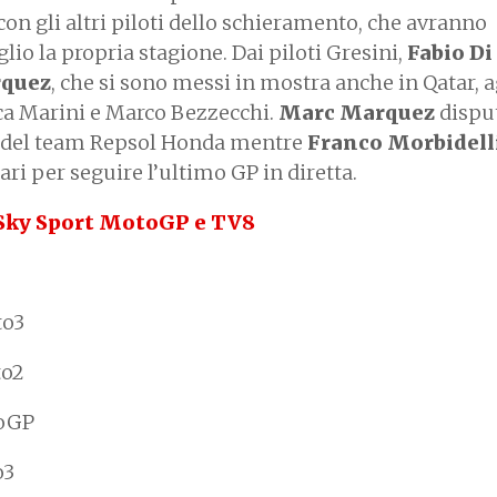
on gli altri piloti dello schieramento, che avranno
glio la propria stagione. Dai piloti Gresini,
Fabio Di
quez
, che si sono messi in mostra anche in Qatar, a
ca Marini e Marco Bezzecchi.
Marc Marquez
dispu
ta del team Repsol Honda mentre
Franco Morbidell
ri per seguire l’ultimo GP in diretta.
Sky Sport MotoGP e TV8
to3
to2
toGP
o3