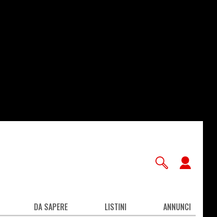
User
accou
men
DA SAPERE
LISTINI
ANNUNCI