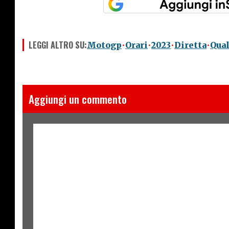
LEGGI ALTRO SU:
Motogp
Orari
2023
Diretta
Qual
Aggiungi un commento