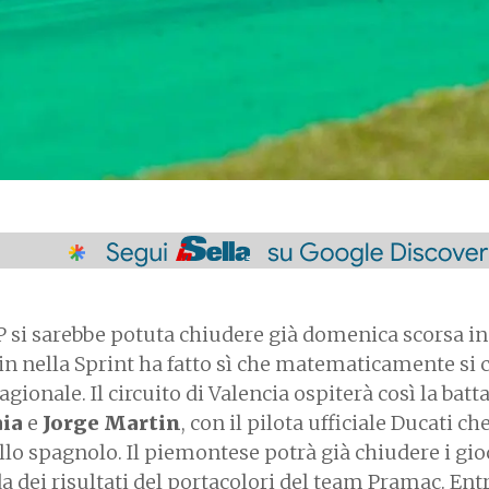
P si sarebbe potuta chiudere già domenica scorsa in
in nella Sprint ha fatto sì che matematicamente si 
onale. Il circuito di Valencia ospiterà così la batt
ia
e
Jorge Martin
, con il pilota ufficiale Ducati ch
llo spagnolo. Il piemontese potrà già chiudere i gioc
da dei risultati del portacolori del team Pramac. En