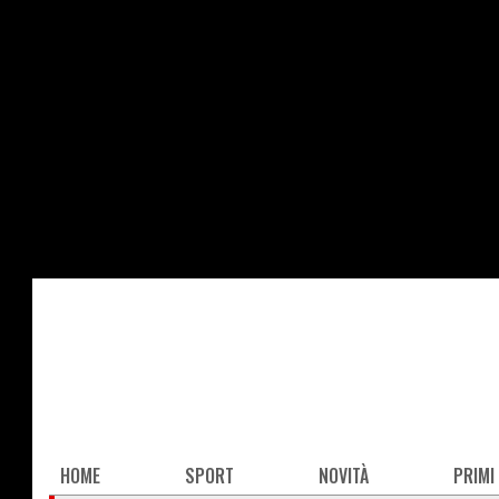
Salta
al
contenuto
principale
Main
HOME
SPORT
NOVITÀ
PRIMI
navigation