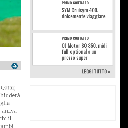
PRIMO CONTATTO
SYM Cruisym 400,
dolcemente viaggiare
PRIMO CONTATTO
QJ Motor SQ 350, midi
full-optional a un
prezzo super
LEGGI TUTTO »
 Qatar,
chiuderà
aglia
e arriva
hi il
trambi