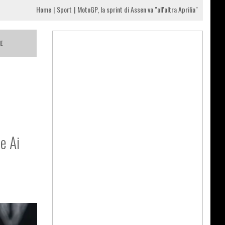
Home
Sport
MotoGP, la sprint di Assen va "all'altra Aprilia"
E
e Ai