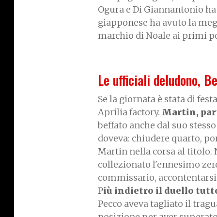
Ogura e Di Giannantonio ha 
giapponese ha avuto la megl
marchio di Noale ai primi po
Le ufficiali deludono, Be
Se la giornata è stata di fes
Aprilia factory.
Martin, part
beffato anche dal suo stess
doveva: chiudere quarto, port
Martin nella corsa al titolo
collezionato l'ennesimo zero 
commissario, accontentarsi d
P
iù indietro il duello tut
Pecco aveva tagliato il trag
posizione per aver superato i