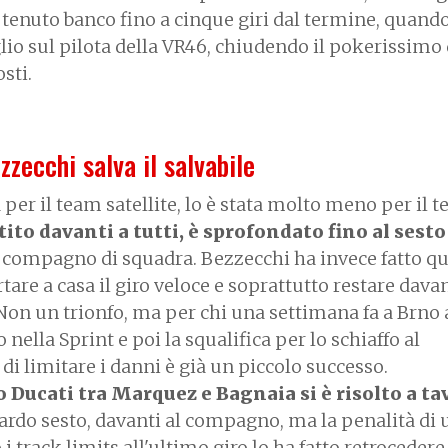
tenuto banco fino a cinque giri dal termine, quando
io sul pilota della VR46, chiudendo il pokerissimo 
sti.
zzecchi salva il salvabile
ta per il team satellite, lo è stata molto meno per il 
ito davanti a tutti, è sprofondato fino al sest
o compagno di squadra. Bezzecchi ha invece fatto qu
are a casa il giro veloce e soprattutto restare davan
. Non un trionfo, ma per chi una settimana fa a Brno
nella Sprint e poi la squalifica per lo schiaffo al
i limitare i danni è già un piccolo successo.
to Ducati tra Marquez e Bagnaia si è risolto a t
uardo sesto, davanti al compagno, ma la penalità di 
 track limits all'ultimo giro lo ha fatto retrocedere