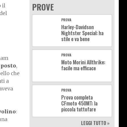
PROVE
 il
del
PROVA
Harley-Davidson
Nightster Special: ha
stile e va bene
PROVA
team
Moto Morini Allthrike:
o posto
,
facile ma efficace
ello che
ti a
 aveva
PROVA
Prova completa
CFmoto 450MT: la
piccola tuttofare
avolino
:
una
LEGGI TUTTO »
,