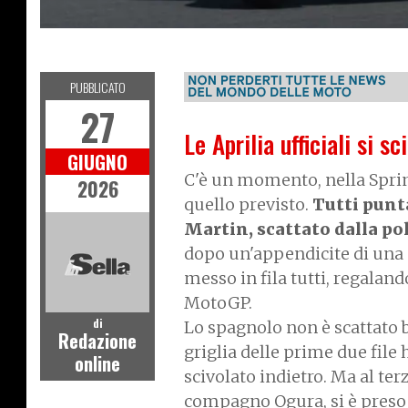
MOTOGP
PUBBLICATO
27
Le Aprilia ufficiali si sc
GIUGNO
C'è un momento, nella Sprint
2026
quello previsto.
Tutti punta
Martin, scattato dalla po
dopo un'appendicite di una 
messo in fila tutti, regalan
MotoGP.
di
Lo spagnolo non è scattato b
Redazione
griglia delle prime due file
online
scivolato indietro. Ma al te
compagno Ogura, si è preso la