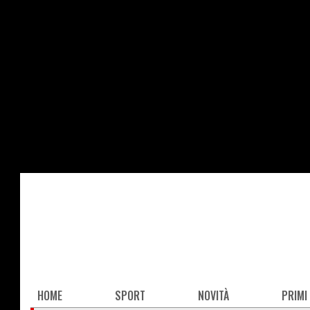
Salta
al
contenuto
principale
Main
HOME
SPORT
NOVITÀ
PRIMI
navigation