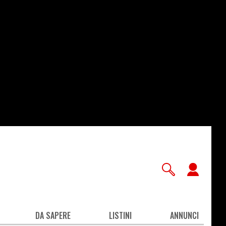
User
accou
men
DA SAPERE
LISTINI
ANNUNCI