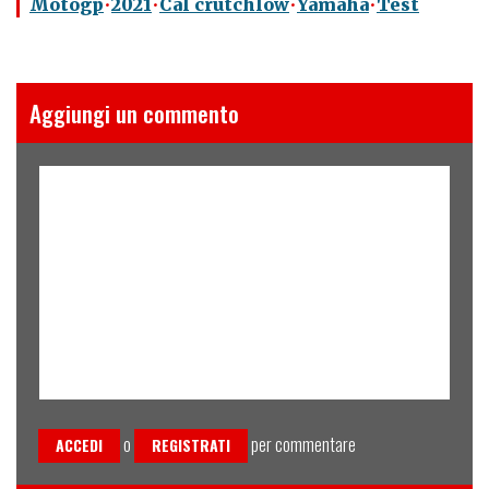
Motogp
2021
Cal crutchlow
Yamaha
Test
Aggiungi un commento
o
per commentare
ACCEDI
REGISTRATI