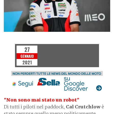
MOTOGP
27
GENNAIO
2021
"Non sono mai stato un robot"
Di tutti i piloti nel paddock,
Cal Crutchlow
è
stato sempre quello meno politicamente