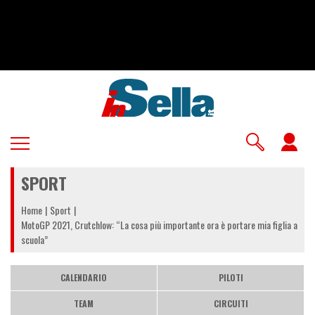
Salta
al
contenuto
principale
U
a
SPORT
m
Home
Sport
MotoGP 2021, Crutchlow: “La cosa più importante ora è portare mia figlia a
scuola”
CALENDARIO
PILOTI
TEAM
CIRCUITI