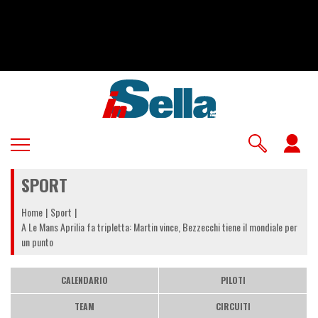
Salta
al
contenuto
principale
U
a
SPORT
m
Home
Sport
A Le Mans Aprilia fa tripletta: Martin vince, Bezzecchi tiene il mondiale per
un punto
CALENDARIO
PILOTI
TEAM
CIRCUITI