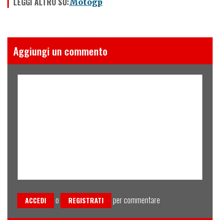
LEGGI ALTRO SU:
Motogp
Aggiungi un commento
o
per commentare
ACCEDI
REGISTRATI