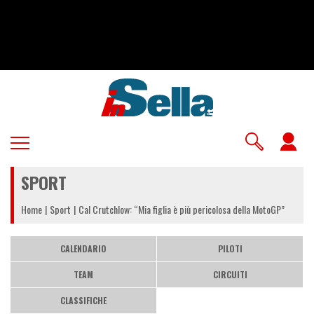
Salta
al
contenuto
principale
U
a
SPORT
m
Home
Sport
Cal Crutchlow: “Mia figlia è più pericolosa della MotoGP”
CALENDARIO
PILOTI
TEAM
CIRCUITI
CLASSIFICHE