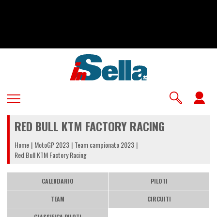
Salta
al
contenuto
principale
U
a
RED BULL KTM FACTORY RACING
m
Home
MotoGP 2023
Team campionato 2023
Red Bull KTM Factory Racing
CALENDARIO
PILOTI
TEAM
CIRCUITI
CLASSIFICA PILOTI