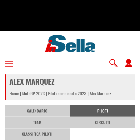
Salta
al
contenuto
principale
U
a
ALEX MARQUEZ
m
Home
MotoGP 2023
Piloti campionato 2023
Alex Marquez
CALENDARIO
PILOTI
TEAM
CIRCUITI
CLASSIFICA PILOTI