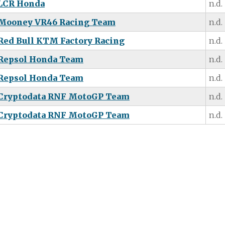
LCR Honda
n.d.
Mooney VR46 Racing Team
n.d.
Red Bull KTM Factory Racing
n.d.
Repsol Honda Team
n.d.
Repsol Honda Team
n.d.
Cryptodata RNF MotoGP Team
n.d.
Cryptodata RNF MotoGP Team
n.d.