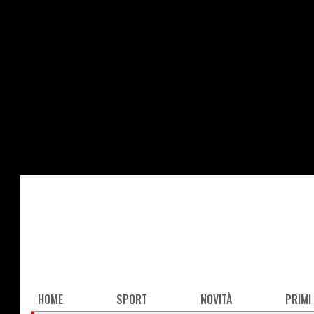
Salta
al
contenuto
principale
Main
HOME
SPORT
NOVITÀ
PRIMI
navigation