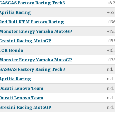
GASGAS Factory Racing Tech3
+6.
Aprilia Racing
+6.
Red Bull KTM Factory Racing
+13.
Monster Energy Yamaha MotoGP
+15.
Gresini Racing MotoGP
+15.
LCR Honda
+16.
Monster Energy Yamaha MotoGP
+17.
GASGAS Factory Racing Tech3
nd.
Aprilia Racing
n.d.
Ducati Lenovo Team
n.d.
Ducati Lenovo Team
n.d.
Gresini Racing MotoGP
n.d.