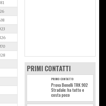
281
726
638
023
826
370
828
PRIMI CONTATTI
PRIMO CONTATTO
Prova Benelli TRK 902
Stradale: ha tutto e
costa poco