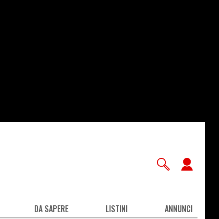
User
accou
men
DA SAPERE
LISTINI
ANNUNCI