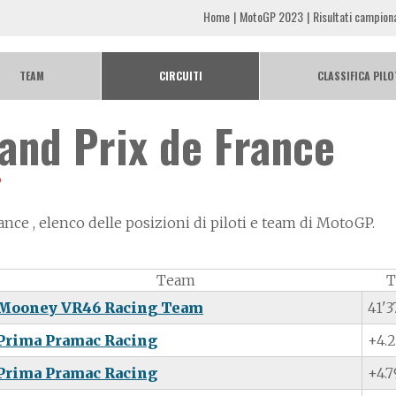
Home
MotoGP 2023
Risultati campio
TEAM
CIRCUITI
CLASSIFICA PILO
and Prix de France
”
nce , elenco delle posizioni di piloti e team di MotoGP.
Team
Mooney VR46 Racing Team
41'3
Prima Pramac Racing
+4.
Prima Pramac Racing
+4.7