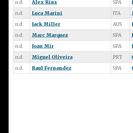
n.d.
Alex Rins
SPA
n.d.
Luca Marini
ITA
n.d.
Jack Miller
AUS
n.d.
Marc Marquez
SPA
n.d.
Joan Mir
SPA
n.d.
Miguel Oliveira
PRT
n.d.
Raul Fernandez
SPA