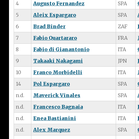
4
Augusto Fernandez
SPA
5
Aleix Espargaro
SPA
6
Brad Binder
ZAF
7
Fabio Quartararo
FRA
8
Fabio di Gianantonio
ITA
9
Takaaki Nakagami
JPN
10
Franco Morbidelli
ITA
14
Pol Espargaro
SPA
n.d.
Maverick Vinales
SPA
n.d.
Francesco Bagnaia
ITA
n.d.
Enea Bastianini
ITA
n.d.
Alex Marquez
SPA