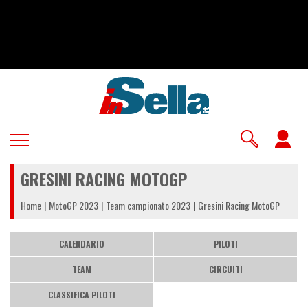
Salta
al
contenuto
principale
U
a
GRESINI RACING MOTOGP
m
Home
MotoGP 2023
Team campionato 2023
Gresini Racing MotoGP
CALENDARIO
PILOTI
TEAM
CIRCUITI
CLASSIFICA PILOTI