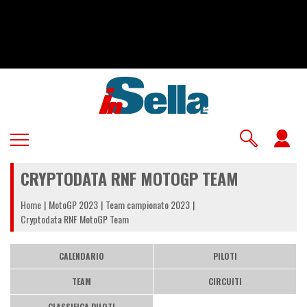
Salta
al
contenuto
principale
U
a
CRYPTODATA RNF MOTOGP TEAM
m
Home
MotoGP 2023
Team campionato 2023
Cryptodata RNF MotoGP Team
CALENDARIO
PILOTI
TEAM
CIRCUITI
CLASSIFICA PILOTI