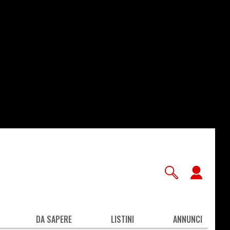
User
accou
men
DA SAPERE
LISTINI
ANNUNCI