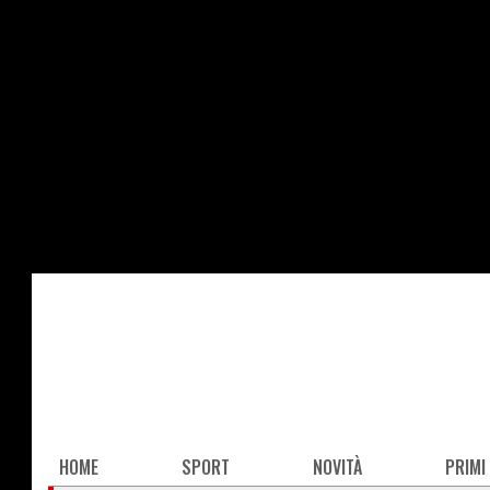
Salta
al
contenuto
principale
Main
HOME
SPORT
NOVITÀ
PRIMI
navigation