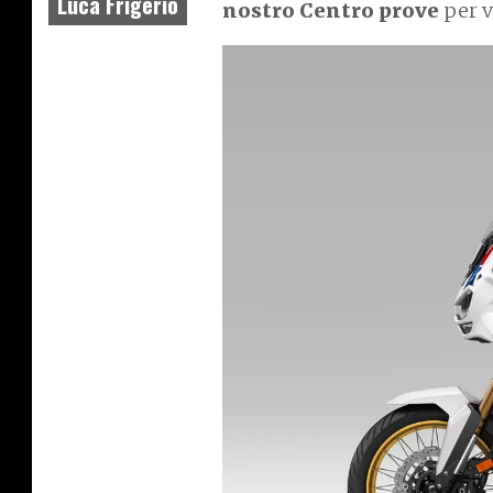
Luca Frigerio
nostro Centro prove
per v