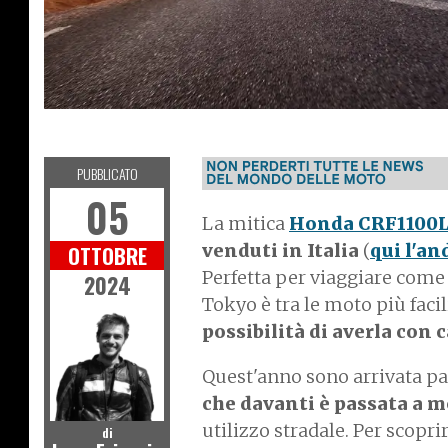
V
E
R
E
O
N
A
T
M
O
I
C
V
L
O
PUBBLICATO
05
La mitica
Honda CRF1100L
venduti in Italia
(
qui l'a
OTTOBRE
Perfetta per viaggiare come da
2024
Tokyo è tra le moto più faci
possibilità di averla co
Quest'anno sono arrivata pa
che davanti è passata a m
utilizzo stradale. Per scop
di