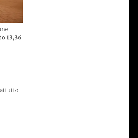
one
to 13,36
attutto