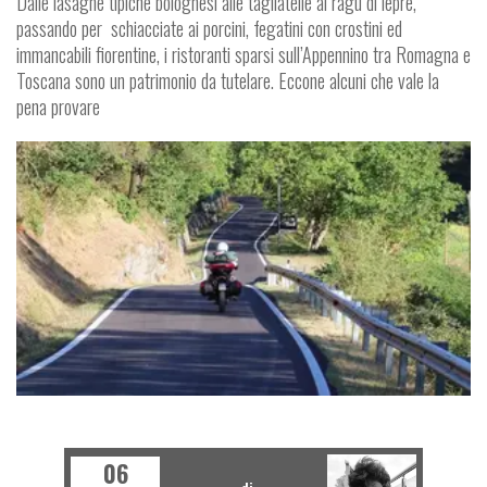
Dalle lasagne tipiche bolognesi alle tagliatelle al ragù di lepre,
passando per
schiacciate ai porcini, fegatini con crostini ed
immancabili fiorentine, i ristoranti sparsi sull’Appennino tra Romagna e
Toscana sono un patrimonio da tutelare. Eccone alcuni che vale la
pena provare
I
S
T
R
A
D
E
E
P
E
R
C
O
R
S
06