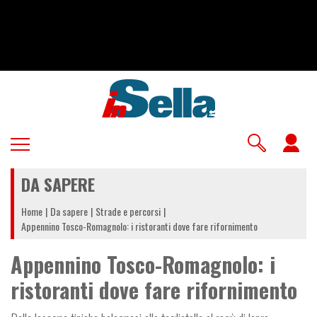
Salta
al
contenuto
principale
U
a
DA SAPERE
m
Home
Da sapere
Strade e percorsi
Appennino Tosco-Romagnolo: i ristoranti dove fare rifornimento
Appennino Tosco-Romagnolo: i
ristoranti dove fare rifornimento