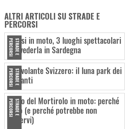
ALTRI ARTICOLI SU STRADE E
PERCORSI
Eclissi in moto, 3 luoghi spettacolari
I
S
T
R
A
D
E
E
P
E
R
C
O
R
S
per vederla in Sardegna
Ottovolante Svizzero: il luna park dei
I
S
T
R
A
D
E
E
P
E
R
C
O
R
S
tornanti
Passo del Mortirolo in moto: perché
I
S
T
R
A
D
E
E
P
E
R
C
O
R
S
farlo (e perché potrebbe non
piacervi)