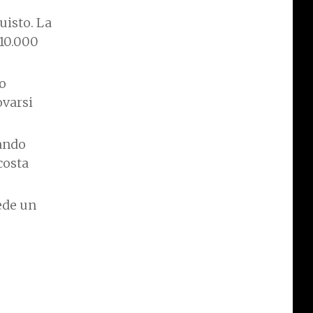
uisto. La
 10.000
lo
ovarsi
eando
costa
ede un