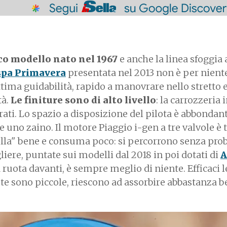
co modello nato nel 1967
e anche la linea sfoggia 
spa Primavera
presentata nel 2013 non è per niente
tima guidabilità, rapido a manovrare nello stretto 
tà.
Le finiture sono di alto livello
: la carrozzeria 
urati. Lo spazio a disposizione del pilota è abbondant
 uno zaino. Il motore Piaggio i-gen a tre valvole è t
rulla" bene e consuma poco: si percorrono senza pro
liere, puntate sui modelli dal 2018 in poi dotati di
A
 ruota davanti, è sempre meglio di niente. Efficaci l
te sono piccole, riescono ad assorbire abbastanza b