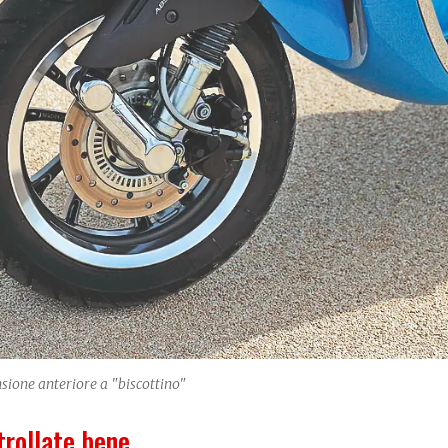
nsione anteriore a "biscottino"
rollate bene...