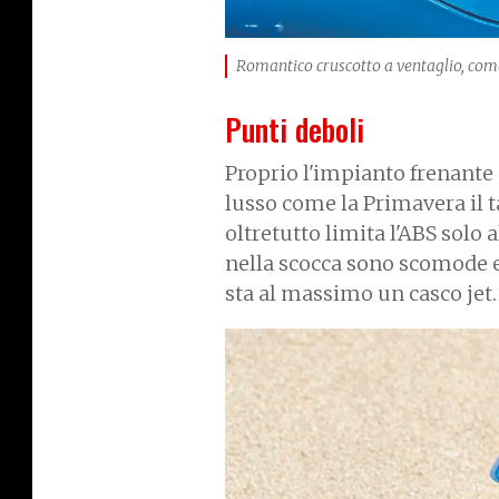
Romantico cruscotto a ventaglio, com
Punti deboli
Proprio l'impianto frenante
lusso come la Primavera il 
oltretutto limita l'ABS solo 
nella scocca sono scomode e 
sta al massimo un casco jet.
I
m
a
g
e