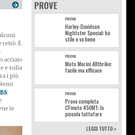
PROVE
PROVA
Harley-Davidson
Nightster Special: ha
alcuni
stile e va bene
 retrò. È
e
PROVA
in acciaio
Moto Morini Allthrike:
e e sulla
facile ma efficace
ra i più
blemi
BS
:
PROVA
e
Prova completa
CFmoto 450MT: la
ene le
piccola tuttofare
LEGGI TUTTO »