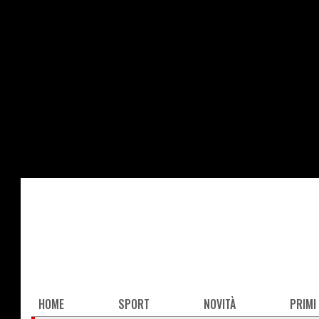
Salta
al
contenuto
principale
Main
HOME
SPORT
NOVITÀ
PRIMI
navigation