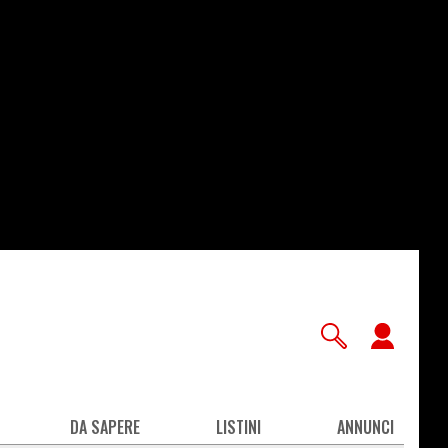
User
accou
men
DA SAPERE
LISTINI
ANNUNCI