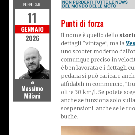
PUBBLICATO
11
Punti di forza
GENNAIO
Il nome è quello dello
stori
2026
dettagli "vintage", ma la
Ve
uno scooter moderno dall'ot
comunque preciso in veloci
è ben lavorata e i dettagli c
pedana si può caricare anche
di
affidabili in commercio, "f
Massimo
oltre 30 km/l. Se potete sceg
Miliani
anche se funziona solo sulla
sospensioni: anche se le ruo
buche.
I