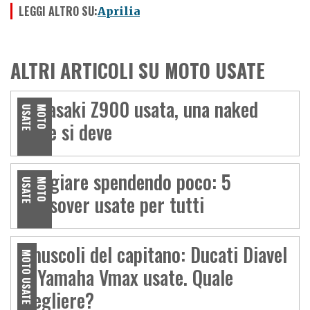
LEGGI ALTRO SU:
Aprilia
ALTRI ARTICOLI SU MOTO USATE
Kawasaki Z900 usata, una naked
E
M
O
T
O
U
S
A
T
come si deve
Viaggiare spendendo poco: 5
E
M
O
T
O
U
S
A
T
crossover usate per tutti
I muscoli del capitano: Ducati Diavel
MOTO USATE
vs Yamaha Vmax usate. Quale
scegliere?