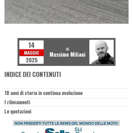
E
M
O
T
O
U
S
A
T
14
di
MAGGIO
Massimo Miliani
2025
INDICE DEI CONTENUTI
10 anni di storia in continua evoluzione
I rilevamenti
Le quotazioni