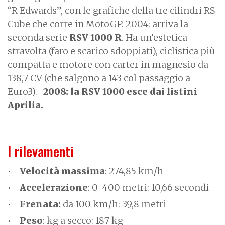
“R Edwards”, con le grafiche della tre cilindri RS
Cube che corre in MotoGP. 2004: arriva la
seconda serie
RSV 1000 R
. Ha un’estetica
stravolta (faro e scarico sdoppiati), ciclistica più
compatta e motore con carter in magnesio da
138,7 CV (che salgono a 143 col passaggio a
Euro3).
2008: la RSV 1000 esce dai listini
Aprilia.
I rilevamenti
Velocità massima
: 274,85 km/h
Accelerazione
: 0-400 metri: 10,66 secondi
Frenata:
da 100 km/h: 39,8 metri
Peso
: kg a secco: 187 kg