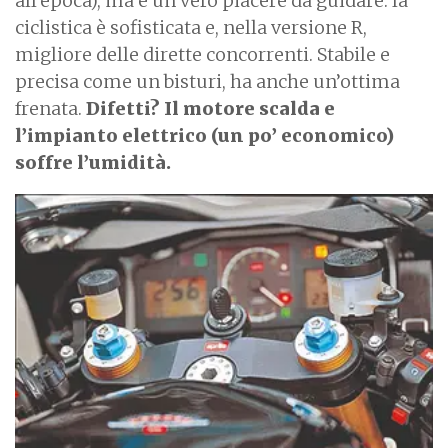
all’epoca), ma è un vero piacere da guidare: la
ciclistica è sofisticata e, nella versione R,
migliore delle dirette concorrenti. Stabile e
precisa come un bisturi, ha anche un’ottima
frenata.
Difetti? Il motore scalda e
l’impianto elettrico (un po’ economico)
soffre l’umidità.
I
m
a
g
e