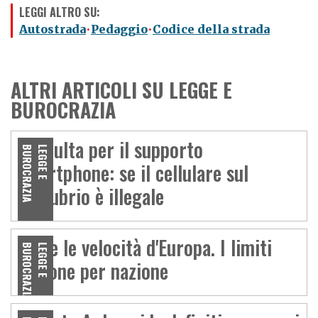
LEGGI ALTRO SU:
Autostrada
Pedaggio
Codice della strada
ALTRI ARTICOLI SU LEGGE E
BUROCRAZIA
La multa per il supporto
A
L
E
G
G
E
E
B
U
R
O
C
R
A
Z
I
smartphone: se il cellulare sul
manubrio è illegale
Tutte le velocità d'Europa. I limiti
A
L
E
G
G
E
E
B
U
R
O
C
R
A
Z
I
nazione per nazione