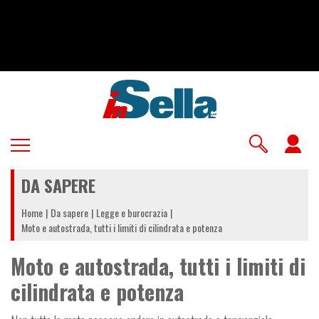
Salta
al
contenuto
principale
U
a
DA SAPERE
m
Home
Da sapere
Legge e burocrazia
Moto e autostrada, tutti i limiti di cilindrata e potenza
Moto e autostrada, tutti i limiti di
cilindrata e potenza