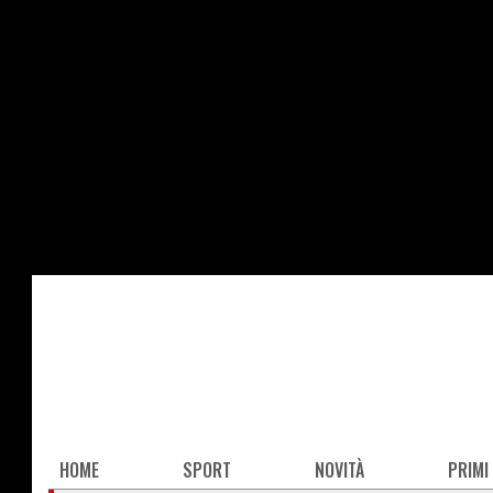
Salta
al
contenuto
principale
Main
HOME
SPORT
NOVITÀ
PRIMI
navigation