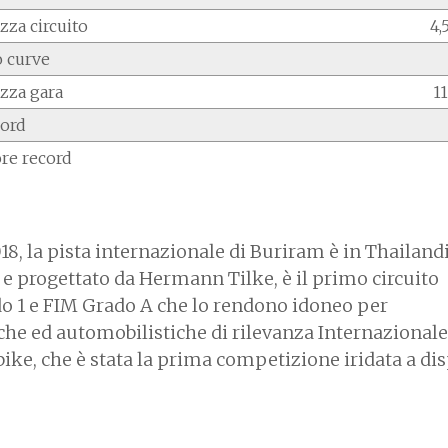
za circuito
4,
 curve
zza gara
1
cord
re record
8, la pista internazionale di Buriram è in Thailandi
e progettato da Hermann Tilke, è il primo circuito
ado 1 e FIM Grado A che lo rendono idoneo per
he ed automobilistiche di rilevanza Internazionale.
ike, che è stata la prima competizione iridata a di