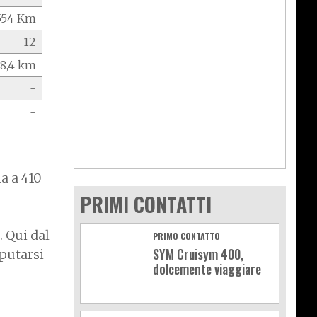
554 Km
12
18,4 km
-
-
a a 410
PRIMI CONTATTI
 Qui dal
PRIMO CONTATTO
SYM Cruisym 400,
sputarsi
dolcemente viaggiare