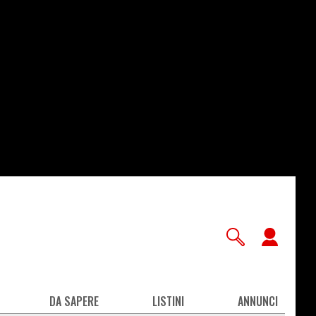
User
accou
men
DA SAPERE
LISTINI
ANNUNCI