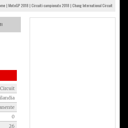
ome
MotoGP 2018
Circuiti campionato 2018
Chang International Circuit
TI
Circuit
ilandia
anente
0
26