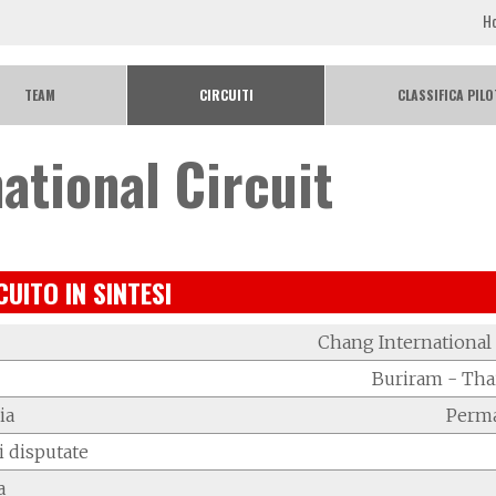
H
TEAM
CIRCUITI
CLASSIFICA PILO
ational Circuit
CUITO IN SINTESI
Chang International 
Buriram - Tha
ia
Perm
i disputate
a