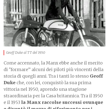
e
Geoff Duke al TT del 1950
Come accennato, la Manx ebbe anche il merito
di "formare” alcuni dei piloti più vincenti della
storia di quegli anni. Tra i tanti lo stesso
Geoff
Duke
che, con lei, conquistò la sua prima
vittoria nel 1950, aprendo una stagione
straordinaria per la Casa britannica. Tra il 1950
e il 1953
la Manx raccolse successi ovunque
e diventò il mezzo di riferimento per i