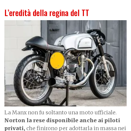
L’eredità della regina del TT
I
m
a
g
e
La Manx non fu soltanto una moto ufficiale.
Norton la rese disponibile anche ai piloti
privati,
che finirono per adottarla in massa nei