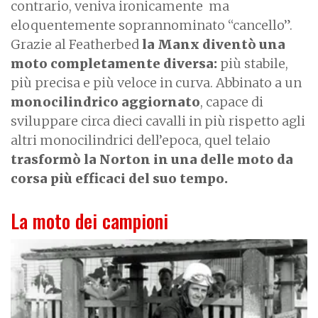
contrario, veniva ironicamente
ma
eloquentemente soprannominato “cancello”.
Grazie al Featherbed
la Manx diventò una
moto completamente diversa:
più stabile,
più precisa e più veloce in curva. Abbinato a un
monocilindrico aggiornato
, capace di
sviluppare circa dieci cavalli in più rispetto agli
altri monocilindrici dell’epoca, quel telaio
trasformò la Norton in una delle moto da
corsa più efficaci del suo tempo.
La moto dei campioni
I
m
a
g