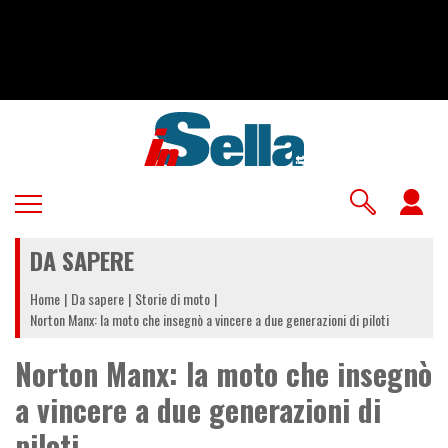
Salta
al
contenuto
principale
U
a
DA SAPERE
m
Home
Da sapere
Storie di moto
Norton Manx: la moto che insegnò a vincere a due generazioni di piloti
Norton Manx: la moto che insegnò
a vincere a due generazioni di
piloti