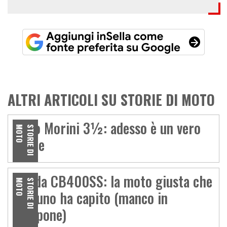
ALTRI ARTICOLI SU STORIE DI MOTO
Moto Morini 3½: adesso è un vero
O
S
T
O
R
I
E
D
I
M
O
T
affare
Honda CB400SS: la moto giusta che
O
S
T
O
R
I
E
D
I
M
O
T
nessuno ha capito (manco in
Giappone)