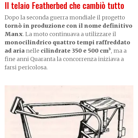
Il telaio Featherbed che cambiò tutto
Dopo la seconda guerra mondiale il progetto
tornò in produzione con il nome definitivo
Manx
. La moto continuava a utilizzare il
monocilindrico quattro tempi raffreddato
ad aria
nelle
cilindrate 350 e 500 cm³
, ma a
fine anni Quaranta la concorrenza iniziava a
farsi pericolosa.
I
m
a
g
e