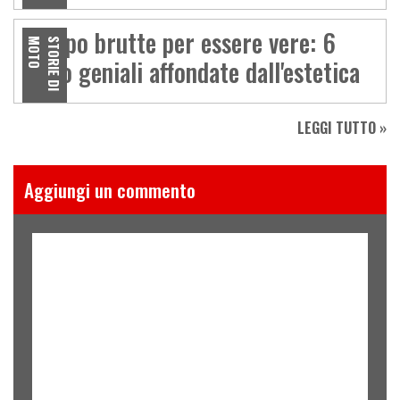
Troppo brutte per essere vere: 6
O
S
T
O
R
I
E
D
I
M
O
T
moto geniali affondate dall'estetica
LEGGI TUTTO »
Aggiungi un commento