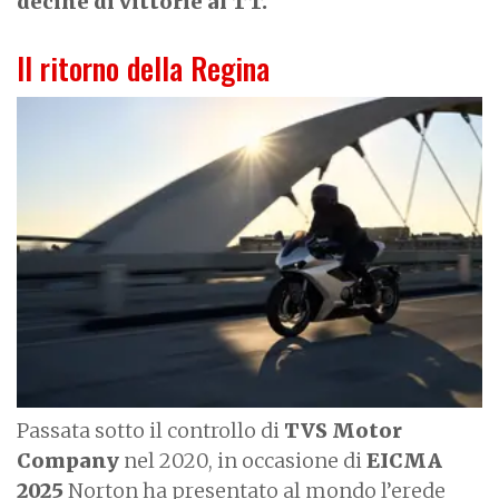
decine di vittorie al TT.
Il ritorno della Regina
I
m
a
g
e
Passata sotto il controllo di
TVS Motor
Company
nel 2020, in occasione di
EICMA
2025
Norton ha presentato al mondo l’erede