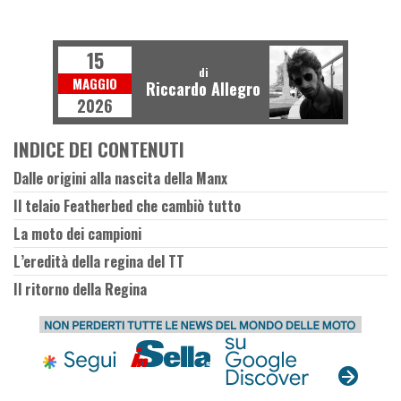
S
T
R
I
E
I
T
M
O
O
D
O
15
di
MAGGIO
Riccardo Allegro
2026
INDICE DEI CONTENUTI
Dalle origini alla nascita della Manx
Il telaio Featherbed che cambiò tutto
La moto dei campioni
L’eredità della regina del TT
Il ritorno della Regina