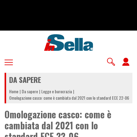
Salta
al
contenuto
principale
U
a
DA SAPERE
m
Home
Da sapere
Legge e burocrazia
Omologazione casco: come è cambiata dal 2021 con lo standard ECE 22-06
Omologazione casco: come è
cambiata dal 2021 con lo
standard ECE 22-06