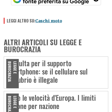
LEGGI ALTRO SU:
Caschi moto
ALTRI ARTICOLI SU LEGGE E
BUROCRAZIA
La multa per il supporto
A
L
E
G
G
E
E
B
U
R
O
C
R
A
Z
I
smartphone: se il cellulare sul
manubrio è illegale
Tutte le velocità d'Europa. I limiti
A
L
E
G
G
E
E
B
U
R
O
C
R
A
Z
I
nazione per nazione