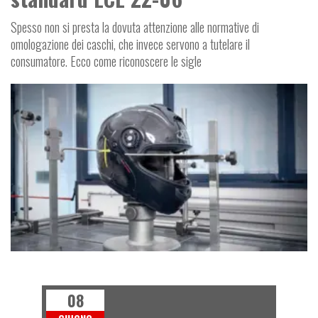
Spesso non si presta la dovuta attenzione alle normative di
omologazione dei caschi, che invece servono a tutelare il
consumatore. Ecco come riconoscere le sigle
B
A
L
E
G
G
E
E
U
R
O
C
R
A
Z
I
08