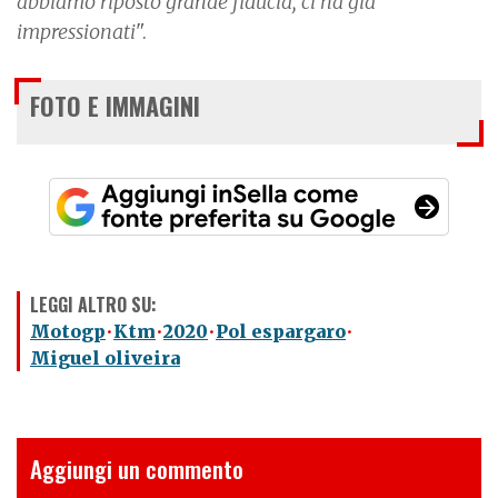
abbiamo riposto grande fiducia, ci ha già
impressionati
".
FOTO E IMMAGINI
LEGGI ALTRO SU:
Motogp
Ktm
2020
Pol espargaro
Miguel oliveira
Aggiungi un commento