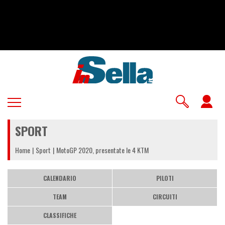
Salta
al
contenuto
principale
U
a
SPORT
m
Home
Sport
MotoGP 2020, presentate le 4 KTM
CALENDARIO
PILOTI
TEAM
CIRCUITI
CLASSIFICHE