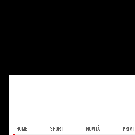
Salta
al
contenuto
principale
Main
HOME
SPORT
NOVITÀ
PRIMI
navigation