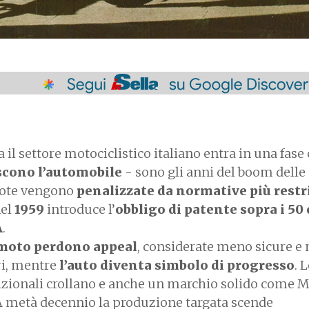
 il settore motociclistico italiano entra in una fase c
scono l’automobile
- sono gli anni del boom delle
ruote vengono
penalizzate da normative più restri
nel
1959
introduce l’
obbligo di patente sopra i 50
A
.
 moto perdono appeal
, considerate meno sicure e
ri, mentre
l’auto diventa simbolo di progresso
. 
adizionali crollano e anche un marchio solido come 
 A metà decennio la produzione targata scende