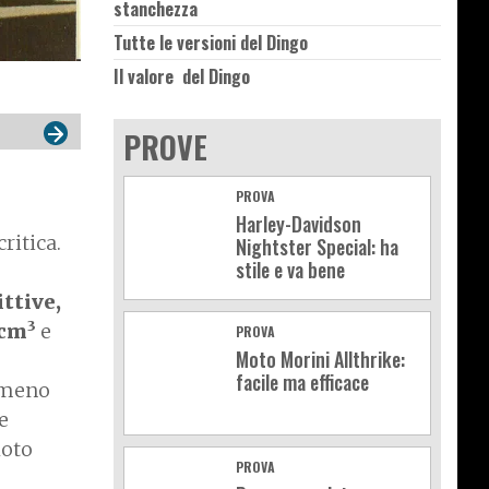
stanchezza
Tutte le versioni del Dingo
Il valore del Dingo
PROVE
PROVA
Harley-Davidson
ritica.
Nightster Special: ha
stile e va bene
ttive,
3
 cm
e
PROVA
Moto Morini Allthrike:
facile ma efficace
 meno
Le
Moto
PROVA