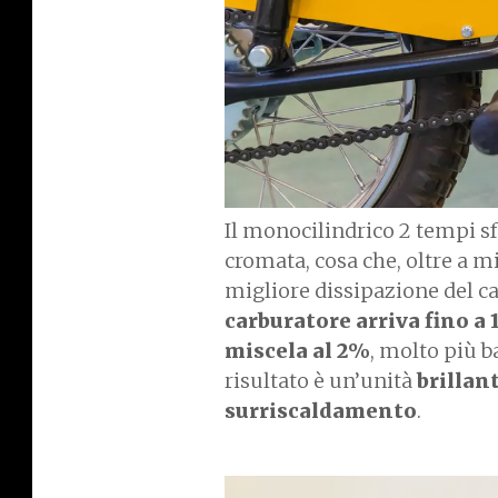
Il monocilindrico 2 tempi s
cromata, cosa che, oltre a mi
migliore dissipazione del calo
carburatore arriva fino a
miscela al 2%
, molto più b
risultato è un’unità
brillan
surriscaldamento
.
I