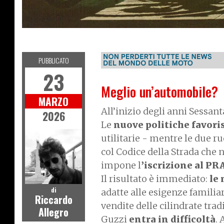
S
T
R
I
E
I
T
M
O
O
D
O
PUBBLICATO
23
Meglio un’automobile?
MARZO
All’inizio degli anni Sessanta
2026
Le
nuove politiche favori
utilitarie - mentre le due 
col Codice della Strada che 
impone l
’iscrizione al PR
Il risultato è immediato:
le
di
adatte alle esigenze familia
Riccardo
vendite delle cilindrate tr
Allegro
Guzzi
entra in difficoltà
.