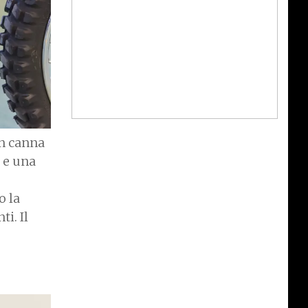
n canna
e e una
o la
i. Il