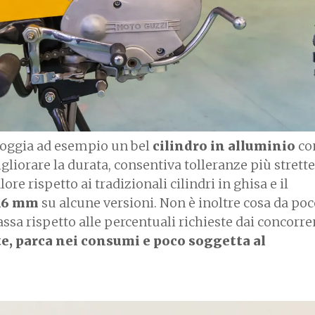
foggia ad esempio un bel
cilindro in alluminio
co
gliorare la durata, consentiva tolleranze più strett
re rispetto ai tradizionali cilindri in ghisa e il
 16 mm
su alcune versioni. Non è inoltre cosa da poc
assa rispetto alle percentuali richieste dai concorrent
te, parca nei consumi e poco soggetta al