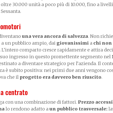
ltre 30.000 unità a poco più di 10.000, fino a livell
i Sessanta.
clomotori
diventano
una vera ancora di salvezza
. Non rich
i a un pubblico ampio, dai
giovanissimi
a
chi non
.
L’intero comparto cresce rapidamente e attira deci
il suo ingresso in questo promettente segmento nel
stinato a diventare strategico per l’azienda. Il cont
a è subito positiva: nei primi due anni vengono cos
va che il
progetto era davvero ben riuscito
.
a centrato
ega con una combinazione di fattori.
Prezzo accessi
ma
lo rendono adatto a
un pubblico trasversale:
la