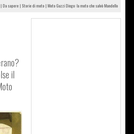
Da sapere
Storie di moto
Moto Guzzi Dingo: la moto che salvò Mandello
derano?
lse il
 Moto