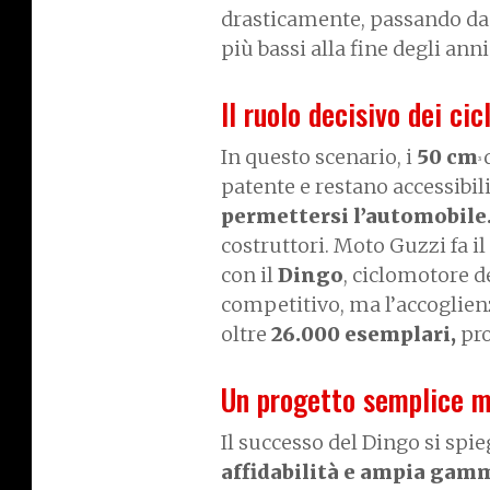
drasticamente, passando da o
più bassi alla fine degli ann
Il ruolo decisivo dei ci
In questo scenario, i
50 cm
3
patente e restano accessibil
permettersi l’automobile
costruttori. Moto Guzzi fa 
con il
Dingo
, ciclomotore de
competitivo, ma l’accoglienz
oltre
26.000 esemplari,
pro
Un progetto semplice m
Il successo del Dingo si spi
affidabilità e ampia gam