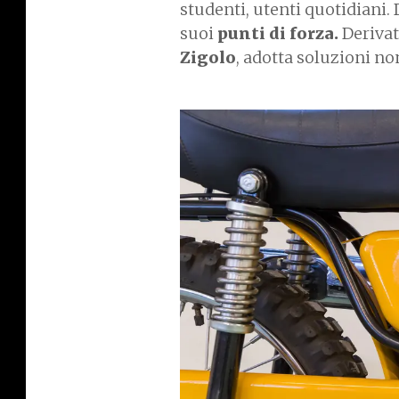
studenti, utenti quotidiani. 
suoi
punti di forza.
Derivat
Zigolo
, adotta soluzioni no
I
m
a
g
e