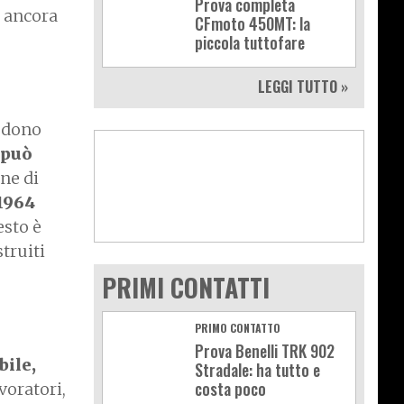
Prova completa
i ancora
CFmoto 450MT: la
piccola tuttofare
LEGGI TUTTO »
iedono
 può
ne di
1964
esto è
truiti
PRIMI CONTATTI
PRIMO CONTATTO
Prova Benelli TRK 902
bile,
Stradale: ha tutto e
costa poco
voratori,