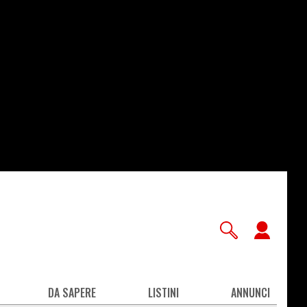
User
accou
men
DA SAPERE
LISTINI
ANNUNCI