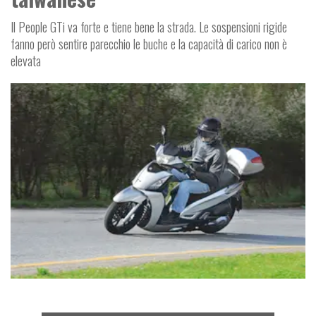
Il People GTi va forte e tiene bene la strada. Le sospensioni rigide
fanno però sentire parecchio le buche e la capacità di carico non è
elevata
E
M
O
T
O
U
S
A
T