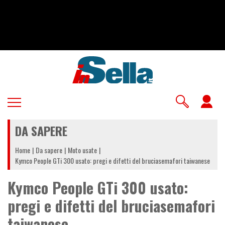
Salta
al
contenuto
principale
U
a
DA SAPERE
m
Home
Da sapere
Moto usate
Kymco People GTi 300 usato: pregi e difetti del bruciasemafori taiwanese
Kymco People GTi 300 usato:
pregi e difetti del bruciasemafori
taiwanese