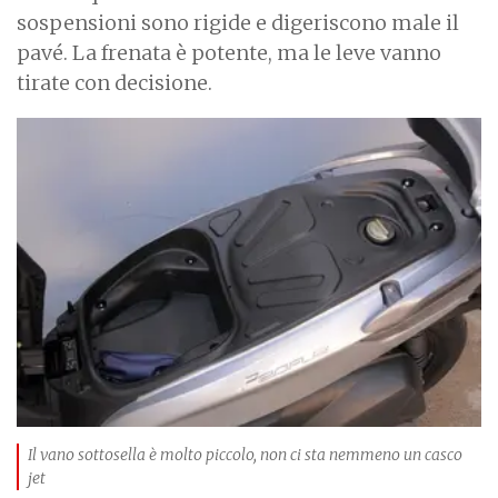
sospensioni sono rigide e digeriscono male il
pavé. La frenata è potente, ma le leve vanno
tirate con decisione.
I
m
a
g
e
Il vano sottosella è molto piccolo, non ci sta nemmeno un casco
jet