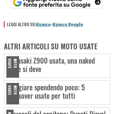
LEGGI ALTRO SU:
Kymco
Kymco People
ALTRI ARTICOLI SU MOTO USATE
Kawasaki Z900 usata, una naked
E
M
O
T
O
U
S
A
T
come si deve
Viaggiare spendendo poco: 5
E
M
O
T
O
U
S
A
T
crossover usate per tutti
I muscoli del capitano: Ducati Diavel