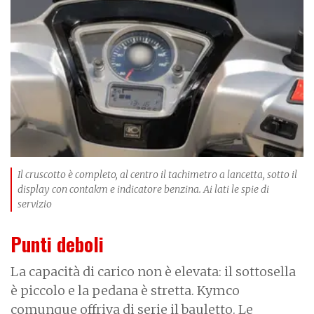
a
g
e
Il cruscotto è completo, al centro il tachimetro a lancetta, sotto il
display con contakm e indicatore benzina. Ai lati le spie di
servizio
Punti deboli
La capacità di carico non è elevata: il sottosella
è piccolo e la pedana è stretta. Kymco
comunque offriva di serie il bauletto. Le