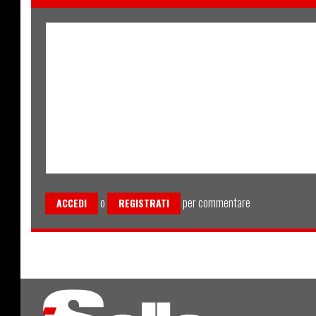
o
per commentare
ACCEDI
REGISTRATI