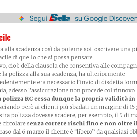
cile
a alla scadenza così da poterne sottoscrivere una p
acile di quello che si possa pensare.
ovo, cioè della clausola che consentiva alle compagn
a polizza alla sua scadenza, ha ulteriormente
cedentemente era necessario l’invio di disdetta for
a, adesso l’assicurazione non procede col rinnovo
 polizza RC cessa dunque la propria validità i
asciando però ai clienti più sbadati un margine di 15 
stra polizza dovesse scadere, per esempio, il 5 di m
circolare s
enza correre rischi fino e non oltre i
 caso dal 6 marzo il cliente è “libero” da qualsiasi ob