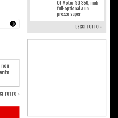
QJ Motor SQ 350, midi
full-optional a un
prezzo super
LEGGI TUTTO »
a non
mento
GI TUTTO »