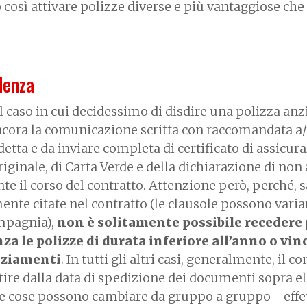
così attivare polizze diverse e più vantaggiose che
denza
l caso in cui decidessimo di disdire una polizza an
ancora la comunicazione scritta con raccomandata a/
detta e da inviare completa di certificato di assicur
iginale, di Carta Verde e della dichiarazione di non
te il corso del contratto. Attenzione però, perché, 
ente citate nel contratto (le clausole possono vari
ompagnia),
non è solitamente possibile recedere
za le polizze di durata inferiore all’anno o vin
anziamenti
. In tutti gli altri casi, generalmente, il co
rtire dalla data di spedizione dei documenti sopra el
e cose possono cambiare da gruppo a gruppo - effe