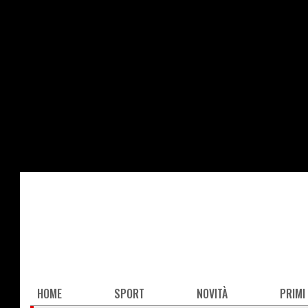
Salta
al
contenuto
principale
Main
HOME
SPORT
NOVITÀ
PRIMI
navigation