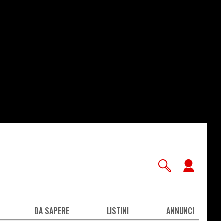
User
accou
men
DA SAPERE
LISTINI
ANNUNCI