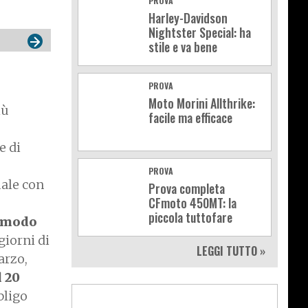
PROVA
Harley-Davidson
Nightster Special: ha
stile e va bene
PROVA
Moto Morini Allthrike:
iù
facile ma efficace
e di
PROVA
male con
Prova completa
CFmoto 450MT: la
piccola tuttofare
n modo
giorni di
LEGGI TUTTO »
arzo,
l 20
bligo