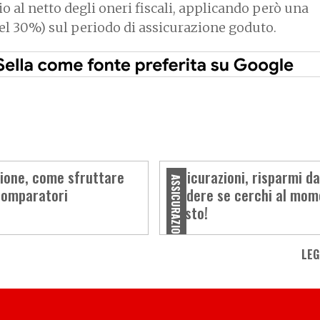
o al netto degli oneri fiscali, applicando però una
del 30%) sul periodo di assicurazione goduto.
ione, come sfruttare
Assicurazioni, risparmi d
ASSICURAZIONI
comparatori
credere se cerchi al mo
giusto!
LEG