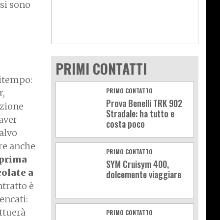
 si sono
PRIMI CONTATTI
zitempo:
PRIMO CONTATTO
r,
Prova Benelli TRK 902
azione
Stradale: ha tutto e
 aver
costa poco
salvo
are anche
PRIMO CONTATTO
 prima
SYM Cruisym 400,
colate a
dolcemente viaggiare
ntratto è
encati:
ttuerà
PRIMO CONTATTO