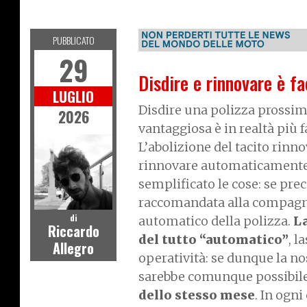
ASSICURAZIONI
PUBBLICATO
29
Disdire e rinnovare è fa
LUGLIO
Disdire una polizza prossim
2026
vantaggiosa è in realtà più f
L’abolizione del tacito rinn
rinnovare automaticamente l
semplificato le cose: se pre
raccomandata alla compagni
di
automatico della polizza.
La
Riccardo
del tutto “automatico”
, l
Allegro
operatività: se dunque la no
sarebbe comunque possibile 
dello stesso mese
. In ogni