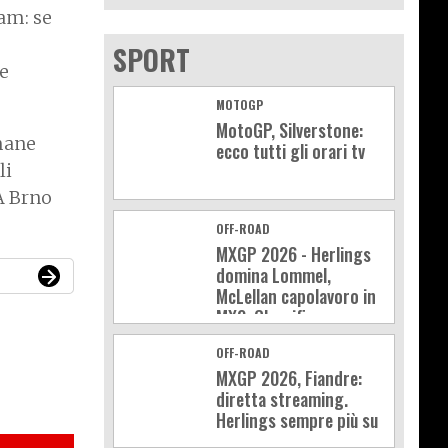
eam: se
SPORT
 e
MOTOGP
MotoGP, Silverstone:
imane
ecco tutti gli orari tv
li
A Brno
OFF-ROAD
MXGP 2026 - Herlings
domina Lommel,
McLellan capolavoro in
MX2. Classifica e
calendario
OFF-ROAD
MXGP 2026, Fiandre:
diretta streaming.
Herlings sempre più su