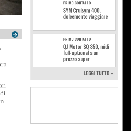
PRIMO CONTATTO
SYM Cruisym 400,
dolcemente viaggiare
PRIMO CONTATTO
QJ Motor SQ 350, midi
o
full-optional a un
prezzo super
ara.
LEGGI TUTTO »
ran
 di
on