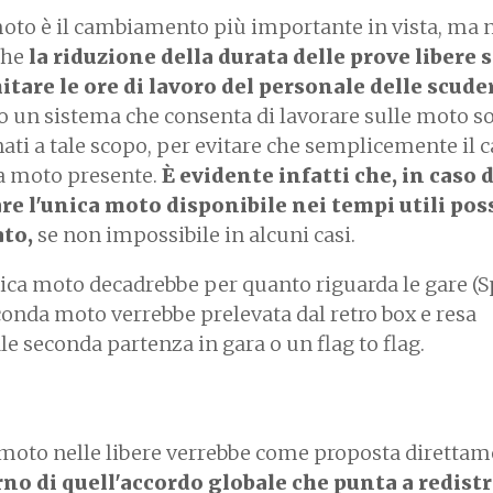
moto è il cambiamento più importante in vista, ma 
che
la riduzione della durata delle prove libere s
tare le ore di lavoro del personale delle scude
o un sistema che consenta di lavorare sulle moto so
nati a tale scopo, per evitare che semplicemente il c
ca moto presente.
È evidente infatti che, in caso d
are l'unica moto disponibile nei tempi utili pos
to,
se non impossibile in alcuni casi.
nica moto decadrebbe per quanto riguarda le gare (S
seconda moto verrebbe prelevata dal retro box e resa
e seconda partenza in gara o un flag to flag.
moto nelle libere verrebbe come proposta direttam
rno di quell'accordo globale che punta a redistr