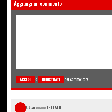
Aggiungi un commento
o
per commentare
ACCEDI
REGISTRATI
Ottavonano-IETTALO