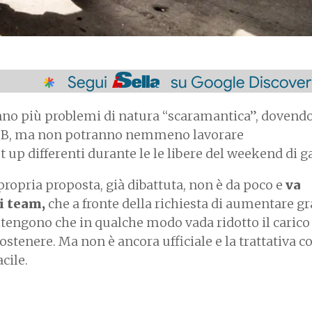
nno più problemi di natura “scaramantica”, dovend
o B, ma non potranno nemmeno lavorare
p differenti durante le le libere del weekend di g
ropria proposta, già dibattuta, non è da poco e
va
ei team,
che a fronte della richiesta di aumentare g
itengono che in qualche modo vada ridotto il carico
ostenere. Ma non è ancora ufficiale e la trattativa c
cile.