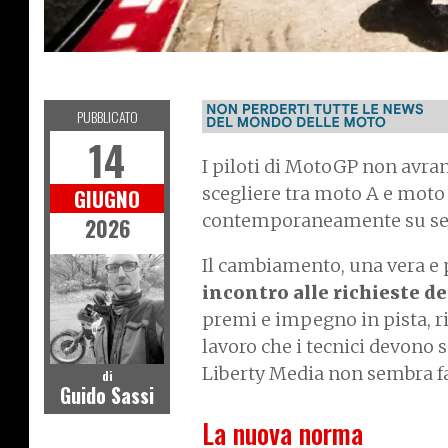
MOTOGP
PUBBLICATO
14
I piloti di MotoGP non avra
scegliere tra moto A e mot
GIUGNO
contemporaneamente su set u
2026
Il cambiamento, una vera e p
incontro alle richieste d
premi e impegno in pista, r
lavoro che i tecnici devono s
Liberty Media non sembra fa
di
Guido Sassi
La nuova norma