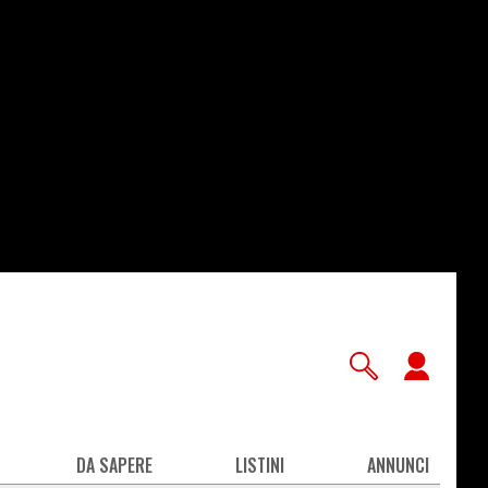
User
accou
men
DA SAPERE
LISTINI
ANNUNCI