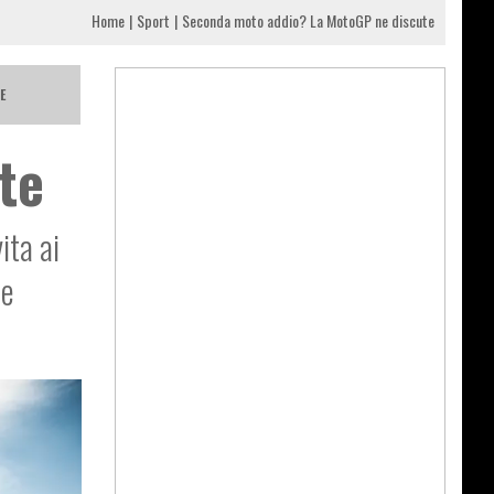
Home
Sport
Seconda moto addio? La MotoGP ne discute
E
te
ita ai
le