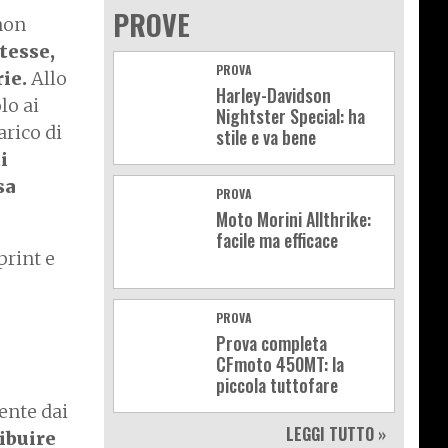
PROVE
non
tesse,
PROVA
rie.
Allo
Harley-Davidson
lo ai
Nightster Special: ha
arico di
stile e va bene
i
sa
PROVA
Moto Morini Allthrike:
facile ma efficace
print e
PROVA
Prova completa
CFmoto 450MT: la
piccola tuttofare
ente dai
LEGGI TUTTO »
ibuire