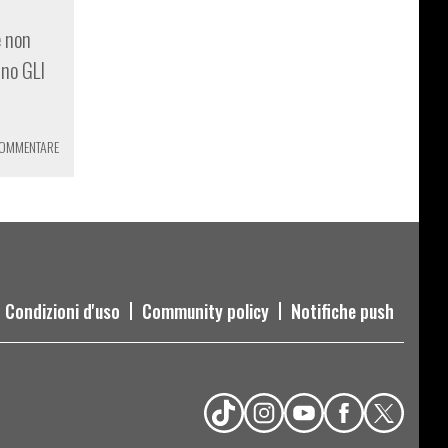
e non
nno GLI
COMMENTARE
Condizioni d'uso
Community policy
Notifiche push