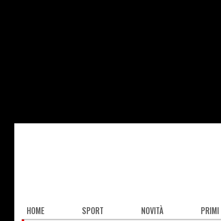
Salta
al
contenuto
principale
Main
HOME
SPORT
NOVITÀ
PRIMI
navigation