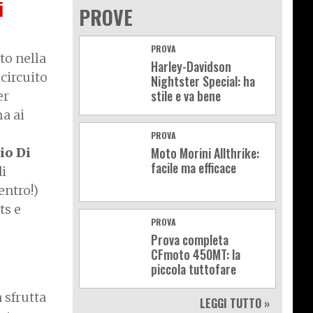
i
PROVE
PROVA
to nella
Harley-Davidson
 circuito
Nightster Special: ha
stile e va bene
er
ma ai
PROVA
Moto Morini Allthrike:
io Di
facile ma efficace
di
entro!)
ts e
PROVA
Prova completa
CFmoto 450MT: la
piccola tuttofare
n sfrutta
LEGGI TUTTO »