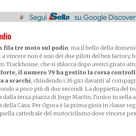
odio
n fila tre moto sul podio
, ma il bello della domeni
: a vincere non è uno dei due piloti del box factory, 
m Trackhouse, che si sblocca dopo averci girato att
 forte, il numero 79 ha gestito la corsa controll
a a scacchi
, chiudendo i 26 giri davanti al compag
ondo a poco più di due secondi. La doppietta del t
lla terza piazza di Jorge Martin, l'unico in sella al
ta della Casa. Per Ogura è la prima gioia in classe reg
, quella cattedrale del motociclismo dove vincere pe