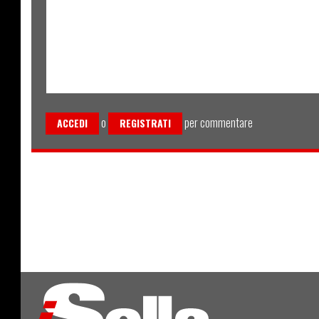
o
per commentare
ACCEDI
REGISTRATI