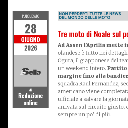
MOTOGP
PUBBLICATO
28
Tre moto di Noale sul p
GIUGNO
Ad Assen l'Aprilia mette i
2026
olandese è tutto nei dettagli
Ogura, il giapponese del tea
un weekend intero.
Partito
margine fino alla bandier
squadra Raul Fernandez, sec
di
americano viene completata da
Redazione
ufficiale a salvare la giorna
online
arrivata sul circuito giusto
sempre un po' di più.