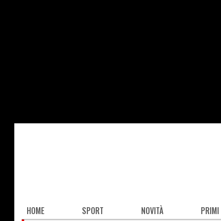
Salta
al
contenuto
principale
Main
HOME
SPORT
NOVITÀ
PRIMI
navigation