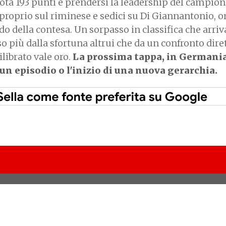
quota 193 punti e prendersi la leadership del campion
proprio sul riminese e sedici su Di Giannantonio, 
o della contesa. Un sorpasso in classifica che arri
so più dalla sfortuna altrui che da un confronto dire
librato vale oro.
La prossima tappa, in Germania
 un episodio o l'inizio di una nuova gerarchia.