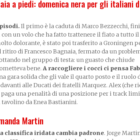
ia a piedi: domenica nera per gli italiani d
pisodi.
Il primo è la caduta di Marco Bezzecchi, fini
on un volo che ha fatto trattenere il fiato a tutto il
olto dolorante, è stato poi trasferito a Groningen p
il ritiro di Francesco Bagnaia, fermato da un proble
lottando nel gruppo di testa: un guasto che chiude
rometteva bene.
A raccogliere i cocci ci pensa Fab
na gara solida che gli vale il quarto posto e il ruolo 
 davanti alle Ducati dei fratelli Marquez. Alex (che ri
paga una penalità di una posizione per i track limi
 tavolino da Enea Bastianini.
omanda Martin
la classifica iridata cambia padrone
. Jorge Marti