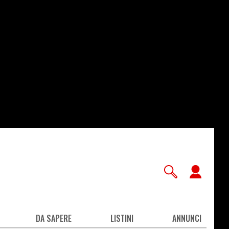
User
accou
men
DA SAPERE
LISTINI
ANNUNCI