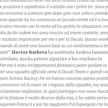
partito abbastanza bene ma sono rimasto chiuso da Valent
posizioni e soprattutto il contatto con i primi tre. Sono 
 avvicinarmi a Lorenzo giro dopo giro: non volevo prende
unto quando lui ha commesso un piccolo errore ed è scivo
 sono trovato con la moto ed ho gestito la situazione: n
to facile cadere ma sono riuscito ad essere costante, se
n risultato importante per me e per la Ducati. Questo we
mando di avere una buona base su cui continueremo a la
petti”
.
Hector Barbera
ha sostituito Andrea Iannon
è scivolato, ma ha potuto ripartire e ha concluso in
Per me è stata un’opportunità fantastica poter guidare la
per una squadra ufficiale come il Ducati Team e quindi vo
l team Avintia Racing che mi hanno concesso questa possibi
 conoscevo nè la moto nè i ragazzi della squadra, ma ses
ecisamente migliorata. In gara purtroppo non sono riusci
é la frizione è molto diversa dalla mia, e ho subito perso
 superare Petrucci e poi ho raggiunto Pol Espargaro che h