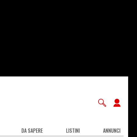
User
accou
men
DA SAPERE
LISTINI
ANNUNCI