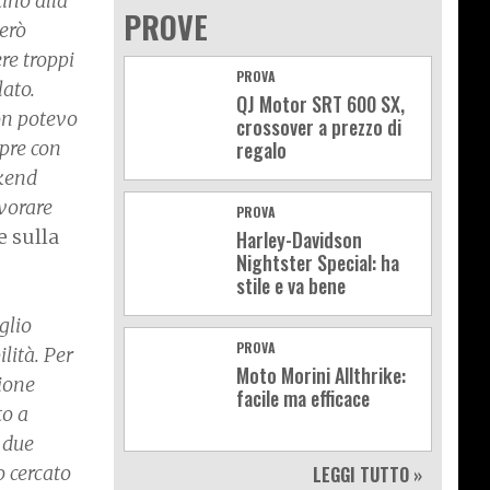
ino alla
PROVE
però
re troppi
PROVA
lato.
QJ Motor SRT 600 SX,
on potevo
crossover a prezzo di
mpre con
regalo
ekend
vorare
PROVA
e sulla
Harley-Davidson
Nightster Special: ha
stile e va bene
glio
PROVA
lità. Per
Moto Morini Allthrike:
sione
facile ma efficace
to a
 due
o cercato
LEGGI TUTTO »