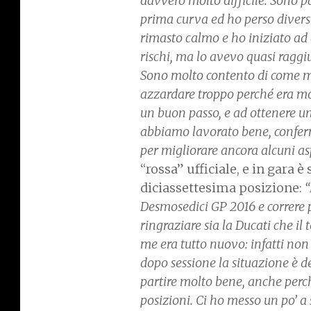
davvero molto difficile. Sono 
prima curva ed ho perso diverse 
rimasto calmo e ho iniziato ad
rischi, ma lo avevo quasi raggi
Sono molto contento di come mi
azzardare troppo perché era mol
un buon passo, e ad ottenere u
abbiamo lavorato bene, confer
per migliorare ancora alcuni as
“rossa” ufficiale, e in gara 
diciassettesima posizione:
“
Desmosedici GP 2016 e correre 
ringraziare sia la Ducati che i
me era tutto nuovo: infatti non
dopo sessione la situazione è d
partire molto bene, anche perch
posizioni. Ci ho messo un po’ a