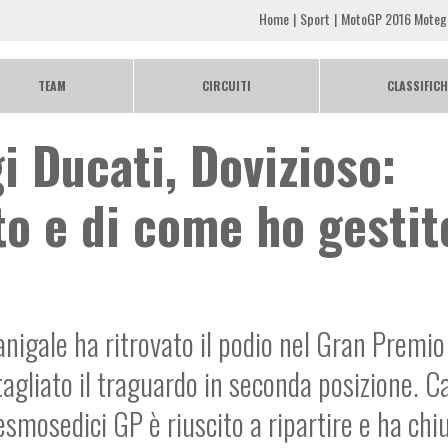
Home
Sport
MotoGP 2016 Motegi D
TEAM
CIRCUITI
CLASSIFICH
 Ducati, Dovizioso:
o e di come ho gestit
igale ha ritrovato il podio nel Gran Premio
gliato il traguardo in seconda posizione. C
smosedici GP è riuscito a ripartire e ha chi