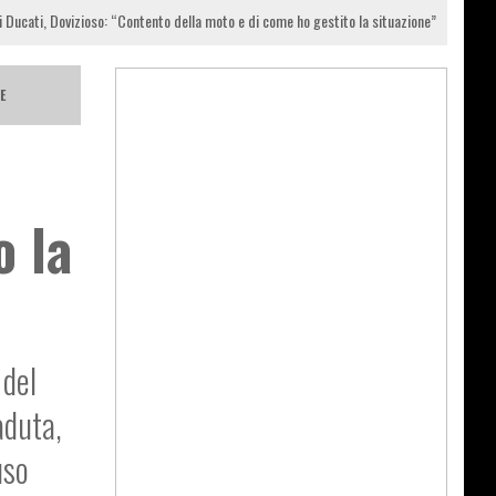
ucati, Dovizioso: “Contento della moto e di come ho gestito la situazione”
E
o la
 del
aduta,
uso