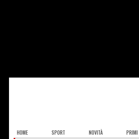
Salta
al
contenuto
principale
Main
HOME
SPORT
NOVITÀ
PRIMI
navigation