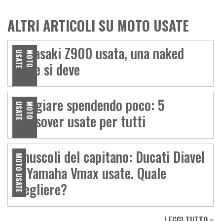
ALTRI ARTICOLI SU MOTO USATE
Kawasaki Z900 usata, una naked
E
M
O
T
O
U
S
A
T
come si deve
Viaggiare spendendo poco: 5
E
M
O
T
O
U
S
A
T
crossover usate per tutti
I muscoli del capitano: Ducati Diavel
MOTO USATE
vs Yamaha Vmax usate. Quale
scegliere?
LEGGI TUTTO »