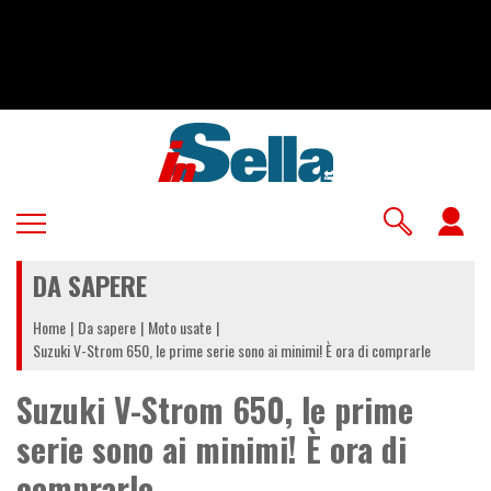
Salta
al
contenuto
principale
U
a
DA SAPERE
m
Home
Da sapere
Moto usate
Suzuki V-Strom 650, le prime serie sono ai minimi! È ora di comprarle
Suzuki V-Strom 650, le prime
serie sono ai minimi! È ora di
comprarle