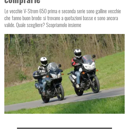
Le vecchie V-Strom 650 prima e seconda serie sono galline vecchie
che fanno buon brodo: si trovano a quotazioni basse e sono ancora
valide. Quale scegliere? Scopriamolo insieme
E
M
O
T
O
U
S
A
T