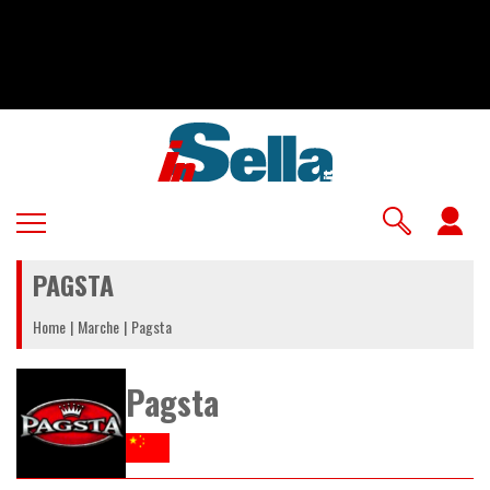
Salta
al
contenuto
principale
U
a
PAGSTA
m
Home
Marche
Pagsta
Pagsta