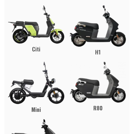
Citi
H1
R80
Mini