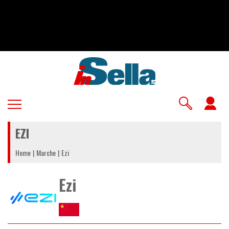
Salta
al
contenuto
principale
U
a
EZI
m
Home
Marche
Ezi
Ezi